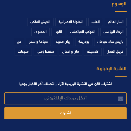
الوسوم
أخبار العالم
ألعاب
البطولة الاحترافية
الجيش الملكي
الرجاء الرياضي
الكوكب المراكشي
اللون
المحتوى
باريس سان جيرمان
بودريقة
ريال مدريد
سياحة و سفر
عن
فريق العمل
كلاسيك
مال و أعمال
مخطط زمني
منوعات
النشرة الإخبارية
اشترك الآن في النشرة البريدية لآراء , لتصلك آخر الأخبار يوميا
أدخل
بريدك
الإلكتروني