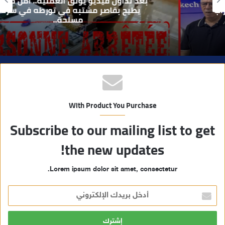
بعد تداول فيديو يوثق العملية.. أمن مراكش
ي
يطيح بقاصر مشتبه في تورطه في سرقة
مسلحة..
ب
With Product You Purchase
Subscribe to our mailing list to get
the new updates!
Lorem ipsum dolor sit amet, consectetur.
أ
د
خ
ل
ب