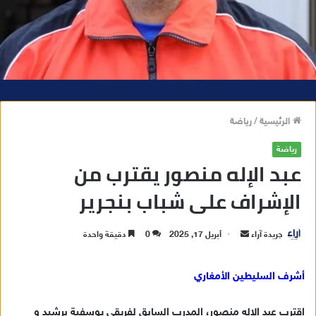
الرئيسية
/
رياضة
رياضة
عبد الإله منصور يقترب من
الإشراف على شباب بنجرير
جريدة آراء
أ
أبريل 17, 2025
0
دقيقة واحدة
ر
س
أشرف السليطين الأمغاري
ل
ب
اقترب عبد الاله منصور، المدرب السابق لفريقي يوسفية برشيد و