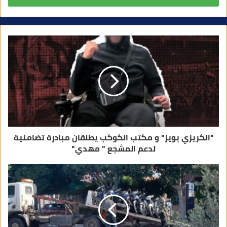
ر
ي
د
ك
ا
ل
إ
ل
ك
ت
ر
و
ن
ي
"الكريزي بويز" و مكتب الكوكب يطلقان مبادرة تضامنية
لدعم المشجع " مهدي"