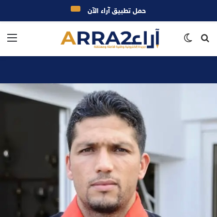
حمل تطبيق آراء الآن
بحث
الوضع
الق
عن
المظلم