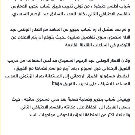
ر
شباب أطلس خنيفرة ، من تولي تدريب فريق شباب بنجرير الممارس
ي
بالقسم الاحترافي الثاني، خلفا للمدب السابق عبد الرحيم السعيدي.
د
ا
و لم تعد تفصّل إدارة شباب بنجرير عن التعاقد مع الاطار الوطني عبد
إ
الاله منصور، سوى تفاصيل صغيرة ..حيث يتوقع أن يتم الاعلان عن
ل
ك
التوقيع في الساعات القليلة القادمة
ت
ر
وكان الاطار الوطني عبد الرحيم السعيدي قد أعلن استقالته من تدريب
و
الفريق الرحماني قبل اسبوع ، بعد أربع مواسم قضاها مع الفريق،
ن
ليضطر مسؤولو الفريق الرحماني إلى الاستعانة بمراد الزيتوني المدرب
ي
المساعد للاشراف على تداريب الفريق مؤقتاً.
ا
ويعيش شباب بنجرير وضعية صعبة بعد تدني مستوى نتائجه ، حيث
يسعى الفريق الى الحفاظ على مكانته بالقسم الاحترافي الثاني
والابتعاد اكثر عن المنطقة المؤدية لخوض مواجهات السد