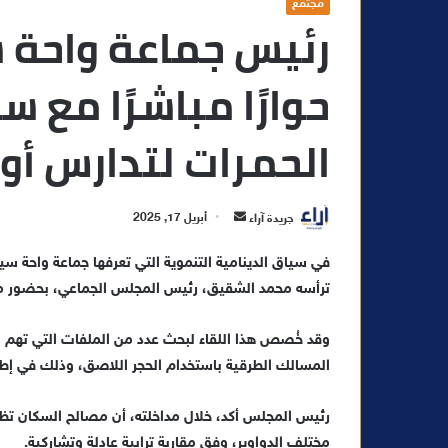
مجتمع
رئيس جماعة واحة س
حوارًا مباشرًا مع س
الحمرات لتدارس أول
أ
جريدة آراء
أبريل 17, 2025
ر
في سياق الدينامية التنموية التي تعرفها جماعة واحة سيدي
س
ترأسه محمد الشقيق، رئيس المجلس الجماعي، بحضور ممث
ل
ب
ر
وقد خُصص هذا اللقاء لبحث عدد من الملفات التي تهم ال
ي
المسالك الطرقية باستخدام الحجر اللاصق، وذلك في إطار
د
ا
رئيس المجلس أكد، خلال مداخلته، أن مصالح السكان تظ
إ
مختلف الدواوير، وفق مقاربة ترابية عادلة وتشاركية.