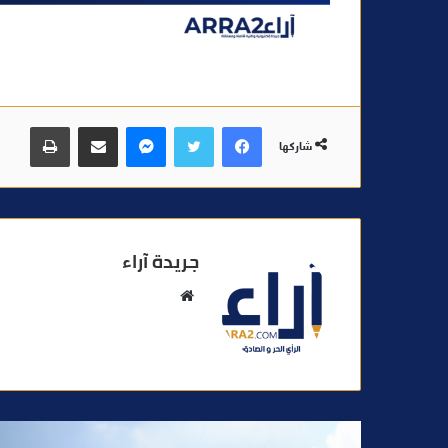
فيسبوك
تويتر
ماسنجر
مشاركة عبر البريد
طباعة
شاركها
جريدة آراء
م
و
ق
ع
ا
ل
و