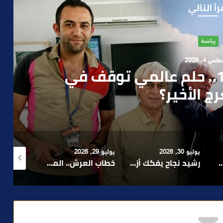
رأ التالي
آراء
 1, 2026
ن صمت الحكومة وسباق
دارة الأزمات خارج أولويات
 السياسيين؟
يوليو 29, 2026
أغسطس 4, 2026
أغسطس 4, 2026
رشيد نجاح يفكك أزمة الإدارة ويدعو إلى تبسيط المساطر و تعزيز مناخ الاستثمار ..
خطاب العرش.. الملك محمد السادس يجدد التأكيد على أولوية خدمة المواطن ومواصلة الأوراش التنموية
بعد تداول فيديو يوثق العملية.. أمن مراكش يطيح بقاصر مشتبه في تورطه في سرقة مسلحة..