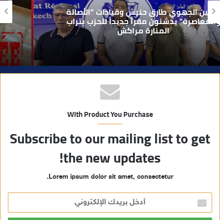
و
بعد تداول فيديو يوثق العملية.. أمن مراكش
ي
يطيح بقاصر مشتبه في تورطه في سرقة
مسلحة..
ب
With Product You Purchase
Subscribe to our mailing list to get
the new updates!
Lorem ipsum dolor sit amet, consectetur.
أ
د
خ