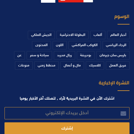
الوسوم
أخبار العالم
ألعاب
البطولة الاحترافية
الجيش الملكي
الرجاء الرياضي
الكوكب المراكشي
اللون
المحتوى
باريس سان جيرمان
بودريقة
ريال مدريد
سياحة و سفر
عن
فريق العمل
كلاسيك
مال و أعمال
مخطط زمني
منوعات
النشرة الإخبارية
اشترك الآن في النشرة البريدية لآراء , لتصلك آخر الأخبار يوميا
أدخل
بريدك
الإلكتروني