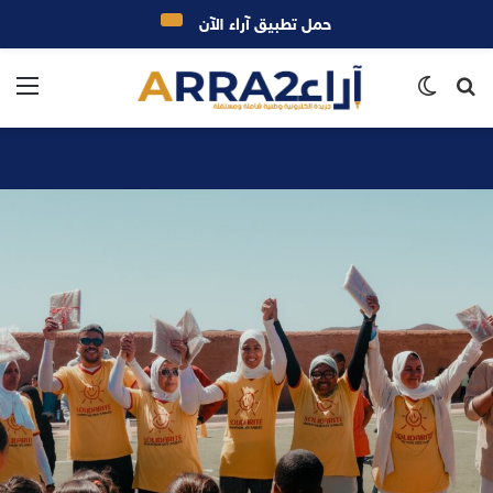
حمل تطبيق آراء الآن
بحث
الوضع
الق
عن
المظلم