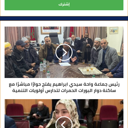
ل
ب
ر
ي
د
ك
ا
ل
إ
ل
ك
ت
ر
و
ن
ي
رئيس جماعة واحة سيدي ابراهيم يفتح حوارًا مباشرًا مع
ساكنة دوار البورات الحمرات لتدارس أولويات التنمية