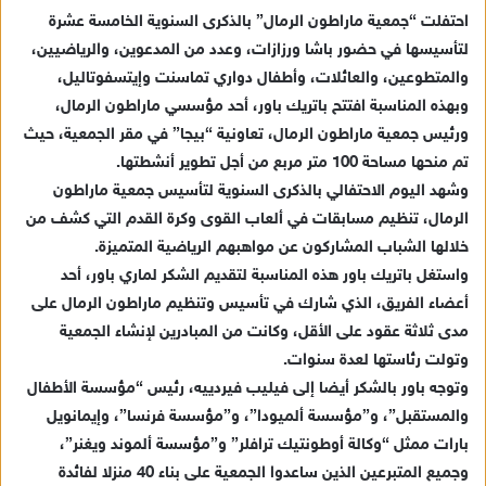
ب
احتفلت “جمعية ماراطون الرمال” بالذكرى السنوية الخامسة عشرة
ر
لتأسيسها في حضور باشا ورزازات، وعدد من المدعوين، والرياضيين،
ي
والمتطوعين، والعائلات، وأطفال دواري تماسنت وإيتسفوتاليل،
د
وبهذه المناسبة افتتح باتريك باور، أحد مؤسسي ماراطون الرمال،
ا
ورئيس جمعية ماراطون الرمال، تعاونية “بيجا” في مقر الجمعية، حيث
إ
تم منحها مساحة 100 متر مربع من أجل تطوير أنشطتها.
ل
ك
وشهد اليوم الاحتفالي بالذكرى السنوية لتأسيس جمعية ماراطون
ت
الرمال، تنظيم مسابقات في ألعاب القوى وكرة القدم التي كشف من
ر
خلالها الشباب المشاركون عن مواهبهم الرياضية المتميزة.
و
واستغل باتريك باور هذه المناسبة لتقديم الشكر لماري باور، أحد
ن
أعضاء الفريق، الذي شارك في تأسيس وتنظيم ماراطون الرمال على
ي
مدى ثلاثة عقود على الأقل، وكانت من المبادرين لإنشاء الجمعية
ا
وتولت رئاستها لعدة سنوات.
وتوجه باور بالشكر أيضا إلى فيليب فيردييه، رئيس “مؤسسة الأطفال
والمستقبل”، و”مؤسسة ألميودا”، و”مؤسسة فرنسا”، وإيمانويل
بارات ممثل “وكالة أوطونتيك ترافلر” و”مؤسسة ألموند ويغنر”،
وجميع المتبرعين الذين ساعدوا الجمعية على بناء 40 منزلا لفائدة