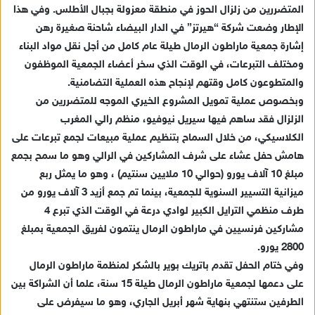
المتضررين من زلزال الحوز في منطقة معزولة بجبال الأطلس. وفي هذا
الإطار وضعت شركة “هيرتز” في الدار البيضاء شاحنة صغيرة رهن
إشارة جمعية ماراطون الرمال طيلة عام كامل من أجل نقل مواد البناء
ومختلف التبرعات، في الوقت الذي سخر أعضاء الجمعية الموظفون
والمتطوعون كامل وقتهم لإنجاح هذه العملية التضامنية.
وبخصوص عملية تمويل المشروع الخيري الموجه للمتضررين من
الزلزال فقد ساهم فيها سيريل نيوفيو، منظم رالي المغرب
الكلاسيكي، من خلال السماح بتنظيم عملية مبيعات لجمع تبرعات على
هامش حفل عشاء على شرف المشاركين في الرالي وهو ما سمح بجمع
مبلغ 10 آلاف يورو (حوالي 10 ملايين سنتيم) ، وهو ما يمثل ربع
ميزانية التسيير السنوية للجمعية، بينما تم جمع أزيد 3 آلاف يورو من
طرف منظمي الترايل الكبير لوادي درعة في الوقت الذي تبرع 4
مشاركين فرنسيين في ماراطون الرمال ينتمون لفريق الجمعية بمبلغ
2800 يورو.
وفي ختام الحفل تقدم باتريك بوير بالشكر لمنظمة ماراطون الرمال
على دعمها لجمعية ماراطون الرمال طيلة 15 سنة، علما أن الشراكة بين
الطرفين ستنتهي بنهاية شهر أبريل الجاري، وهو ما سيفرض على