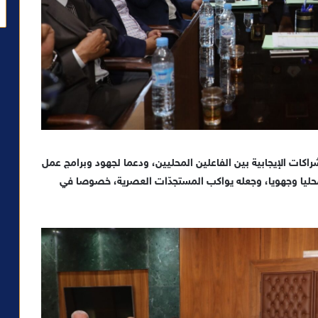
راكات الإيجابية بين الفاعلين المحليين، ودعما لجهود وبرامج عمل
محليا وجهويا، وجعله يواكب المستجدّات العصرية، خصوصا في