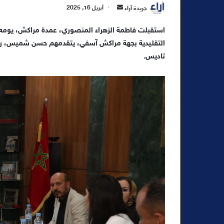
أ
جريدة آراء
أبريل 16, 2025
ر
س
التقليدية بجهة مراكش آسفي، يتقدمهم حسن شميس، رئيس
ل
تاديس.
ب
ر
ي
د
ا
إ
ل
ك
ت
ر
و
ن
ي
ا