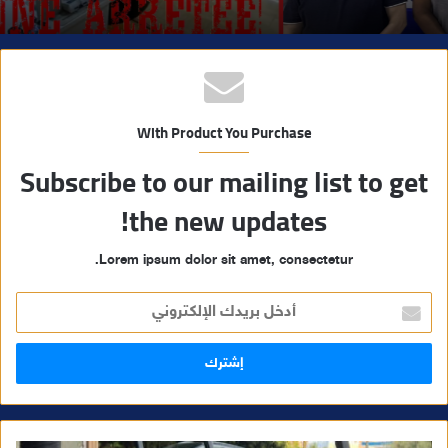
With Product You Purchase
Subscribe to our mailing list to get
the new updates!
Lorem ipsum dolor sit amet, consectetur.
أ
د
خ
ل
ب
ر
ي
د
ك
ا