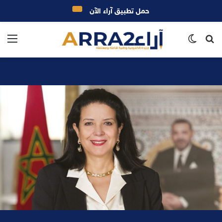
حمل تطبيق آراء الآن
بحث
الوضع
الق
عن
المظلم