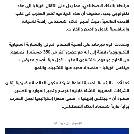
مرتبطة بالذكاء الاصطناعي، مما يدل على انتقال إفريقيا إلى عقد
تكنولوجي جديد، مضيفة أن هذه الدينامية تضع المغرب في قلب
الأجندة العالمية، حيث أصبح الذكاء الاصطناعي رافعة للسيادة
والتنافسية للدول والمدن والقارات.
وشددت لوه ميرماند على أهمية الانفتاح الدولي والمقارنة المعيارية
التكنولوجية، لافتة إلى أنه مع حضور أكثر من 350 مستثمرا، نصفهم
من الخارج وربعهم يكتشفون المغرب لأول مرة، أصبح معرض «
جيتكس إفريقيا » منصة لا محيد عنها للتشبيك والنمو.
كما أكدت الرئيسة المديرة العامة لشركة « كون العالمية » ضرورة إتقان
الشركات المغربية الناشئة قابلية التوسع وتدبير الموارد والتصدير،
معتبرة أن « جيتكس إفريقيا » أضحى محفزا إستراتيجيا لجعل المغرب
بوابة قارية لاقتصاد الذكاء الاصطناعي.
للإشهار على جريدة آراء