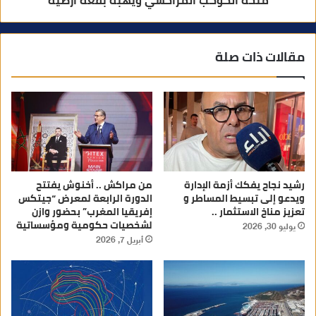
منحة الكوكب المراكشي ويَهبه بقعة أرضية
مقالات ذات صلة
رشيد نجاح يفكك أزمة الإدارة
من مراكش .. أخنوش يفتتح
ويدعو إلى تبسيط المساطر و
الدورة الرابعة لمعرض “جيتكس
تعزيز مناخ الاستثمار ..
إفريقيا المغرب” بحضور وازن
لشخصيات حكومية ومؤسساتية
يوليو 30, 2026
أبريل 7, 2026