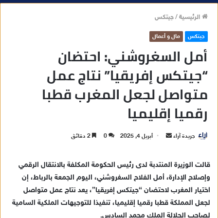
الرئيسية
/
جيتكس
جيتكس
مال و أعمال
أمل السغروشني: احتضان
“جيتكس إفريقيا” نتاج عمل
متواصل لجعل المغرب قطبا
رقميا إقليميا
جريدة آراء
أ
أبريل 4, 2025
0
2 دقائق
ر
س
قالت الوزيرة المنتدبة لدى رئيس الحكومة المكلفة بالانتقال الرقمي
ل
وإصلاح الإدارة، أمل الفلاح السغروشني، اليوم الجمعة بالرباط، إن
ب
اختيار المغرب لاحتضان “جيتكس إفريقيا”، يعد نتاج عمل متواصل
ر
لجعل المملكة قطبا رقميا إقليميا، تنفيذا للتوجيهات الملكية السامية
ي
لصاحب الجلالة الملك محمد السادس.