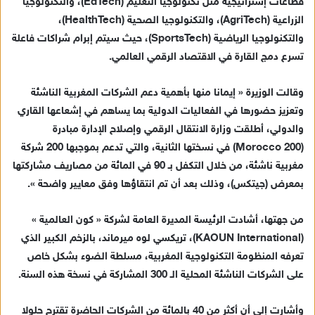
قطاعات إستراتيجية مثل تكنولوجيا التعليم (EdTech)، والتكنولوجيا
الزراعية (AgriTech)، والتكنولوجيا الصحية (HealthTech)،
والتكنولوجيا الرياضية (SportsTech)، حيث سيتم إبرام شراكات فاعلة
تسرع دمج القارة في الاقتصاد الرقمي العالمي.
وقالت الوزيرة « إيمانا منها بأهمية دعم الشركات المغربية الناشئة
وتعزيز حضورها في الفعاليات الدولية بما يساهم في إشعاعها القاري
والدولي، أطلقت وزارة الانتقال الرقمي وإصلاح الإدارة مبادرة
(Morocco 200) في نسختها الثانية، والتي تدعم بموجبها 200 شركة
مغربية ناشئة، من خلال التكفل بـ 90 في المائة من مصاريف مشاركتها
بمعرض (جيتكس)، وذلك بعد أن تم انتقاؤها وفق معايير واضحة ».
من جهتها، أشادت الرئيسة المديرة العامة لشركة « كون العالمية »
(KAOUN International)، تريكسي لوه ميرماند، بالزخم الكبير الذي
تعرفه المنظومة التكنولوجية المغربية، مسلطة الضوء بشكل خاص
على الشركات الناشئة المحلية الـ 300 المشاركة في نسخة هذه السنة.
وأشارت إلى أن أكثر من 40 بالمائة من الشركات الحاضرة تقترح حلولا