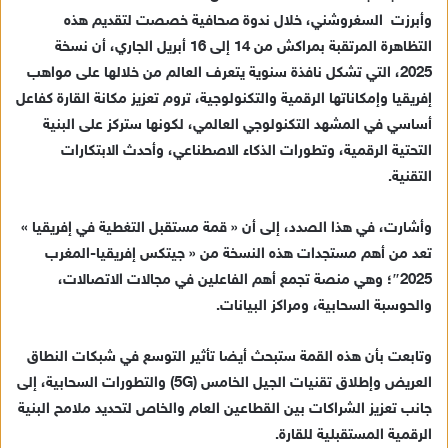
د
وأبرزت السغروشني، خلال ندوة صحافية خصصت لتقديم هذه
ا
التظاهرة المرتقبة بمراكش من 14 إلى 16 أبريل الجاري، أن نسخة
إ
ل
2025، التي تشكل نافذة سنوية يتعرف العالم من خلالها على مواهب
ك
إفريقيا وإمكاناتها الرقمية والتكنولوجية، تروم تعزيز مكانة القارة كفاعل
ت
أساسي في المشهد التكنولوجي العالمي، لكونها ستركز على البنية
ر
التحتية الرقمية، وتطورات الذكاء الاصطناعي، وأحدث الابتكارات
و
التقنية.
ن
ي
وأشارت، في هذا الصدد، إلى أن « قمة مستقبل التغطية في إفريقيا »
ا
تعد من أهم مستجدات هذه النسخة من « جيتكس إفريقيا-المغرب
2025″؛ وهي منصة تجمع أهم الفاعلين في مجالات الاتصالات،
والحوسبة السحابية، ومراكز البيانات.
وتابعت بأن هذه القمة ستبحث أيضا تأثير التوسع في شبكات النطاق
العريض وإطلاق تقنيات الجيل الخامس (5G) والتطورات السحابية، إلى
جانب تعزيز الشراكات بين القطاعين العام والخاص لتحديد ملامح البنية
الرقمية المستقبلية للقارة.