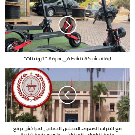
ل
إ
ل
ك
ت
ر
و
ن
ي
ايقاف شبكة تنشط في سرقة " تروتينات"
مع اقتراب الصعود..المجلس الجماعي لمراكش يرفع