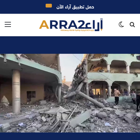
حمل تطبيق آراء الآن
بحث
الوضع
الق
عن
المظلم