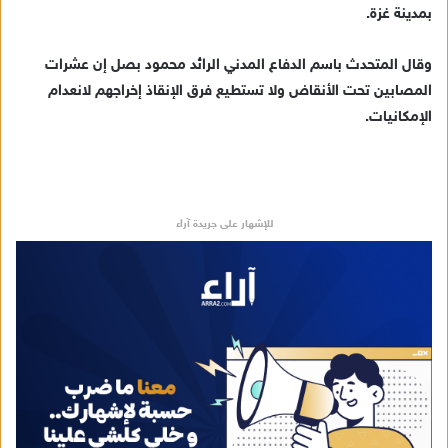
ك
بمدينة غزة.
ت
ر
‎وقال المتحدث باسم الدفاع المدني الرائد محمود بصل إن عشرات
و
المصابين تحت الأنقاض ولا تستطيع فرق الإنقاذ إخراجهم لانعدام
ن
الإمكانيات.
ي
ا
للإشهار على جريدة آراء