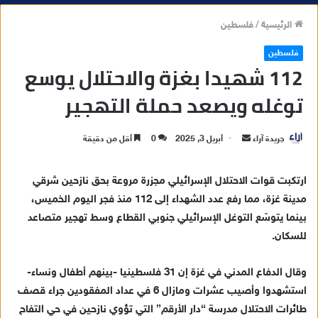
الرئيسية
/
فلسطين
فلسطين
112 شهيدا بغزة والاحتلال يوسع
توغله ويصعد حملة التهجير
جريدة آراء
أ
أبريل 3, 2025
0
أقل من دقيقة
ر
س
‎ارتكبت قوات الاحتلال الإسرائيلي مجزرة مروعة بحق نازحين شرقي
ل
مدينة غزة، مما رفع عدد الشهداء إلى 112 منذ فجر اليوم الخميس،
ب
بينما يتوسّع التوغل الإسرائيلي جنوبي القطاع وسط تهجير متصاعد
ر
للسكان.
ي
د
‎وقال الدفاع المدني في غزة إن 31 فلسطينيا -بينهم أطفال ونساء-
ا
استشهدوا وأصيب عشرات ومازال 6 في عداد المفقودين جراء قصف
إ
طائرات الاحتلال مدرسة “دار الأرقم” التي تؤوي نازحين في حي التفاح
ل