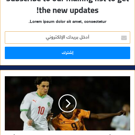
the new updates!
Lorem ipsum dolor sit amet, consectetur.
أ
د
خ
ل
ب
ر
ي
د
ك
ا
ل
إ
ل
ك
ت
ر
و
ن
ي