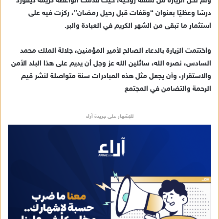
ولم تخلُ الزيارة من لمسة روحية، حيث قدمت الواعظة كريمة ديقورد
درسًا وعظيًا بعنوان “وقفات قبل رحيل رمضان”، ركزت فيه على
استثمار ما تبقى من الشهر الكريم في العبادة والبر.
واختتمت الزيارة بالدعاء الصالح لأمير المؤمنين، جلالة الملك محمد
السادس، نصره الله، سائلين الله عز وجل أن يديم على هذا البلد الأمن
والاستقرار، وأن يجعل مثل هذه المبادرات سنة متواصلة لنشر قيم
الرحمة والتضامن في المجتمع
للإشهار على جريدة آراء