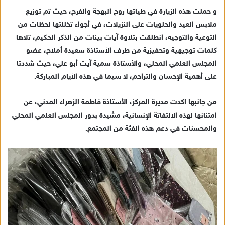
و حملت هذه الزيارة في طياتها روح البهجة والفرح، حيث تم توزيع
ملابس العيد والحلويات على النزيلات، في أجواء تخللتها لحظات من
التوعية والتوجيه، انطلقت بتلاوة آيات بينات من الذكر الحكيم، تلاها
كلمات توجيهية وتحفيزية من طرف الأستاذة سعيدة أملاح، عضو
المجلس العلمي المحلي، والأستاذة سمية آيت أبو علي، حيث شددتا
على أهمية الإحسان والتراحم، لا سيما في هذه الأيام المباركة.
من جانبها اكدت مديرة المركز، الأستاذة فاطمة الزهراء المدني، عن
امتنانها لهذه الالتفاتة الإنسانية، مشيدة بدور المجلس العلمي المحلي
والمحسنات في دعم هذه الفئة من المجتمع.