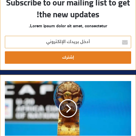
Subscribe to our mailing list to get
the new updates!
Lorem ipsum dolor sit amet, consectetur.
أ
د
خ
ل
ب
ر
ي
د
ك
ا
ل
إ
ل
ك
ت
ر
و
ن
ي