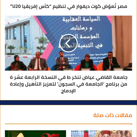
مصر تُعوّض كوت ديفوار في تنظيم “كأس إفريقيا U20”
جامعة القاضي عياض تنخر ط في النسخة الرابعة عشر ة
من برنامج ‘الجامعة في السجون’ لتعزيز التأهيل وإعادة
الإدماج
مقالات ذات صلة