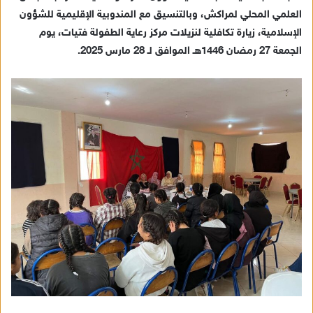
ب
العلمي المحلي لمراكش، وبالتنسيق مع المندوبية الإقليمية للشؤون
ر
الإسلامية، زيارة تكافلية لنزيلات مركز رعاية الطفولة فتيات، يوم
ي
الجمعة 27 رمضان 1446هـ الموافق لـ 28 مارس 2025.
د
ا
إ
ل
ك
ت
ر
و
ن
ي
ا