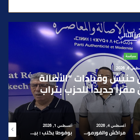
رأ التالي
حوادث
 4, 2026
العملية.. أمن مراكش يطيح
رطه في سرقة مسلحة..
أغسطس 1, 2026
أغسطس 6, 2026
أغسطس 6, 2026
لا 1.. حلم عالمي توقف في المنعرج الأخير؟
بوفوطا يكتب : بين صمت الحكومة وسباق الانتخابات… هل أصبحت إدارة الأزمات خارج أولويات الفاعلين السياسيين؟
رشيد نجاح يدق ناقوس الخطر بشأن تعثر الملفات الاستثمارية بمراكش ويدعو إلى تسريع المساطر الإدارية..