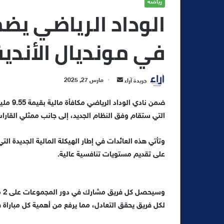
رياضة
في مونديال الأندية
أ
جريدة آراء
مارس 27, 2025
ر
ضمن ناد
س
التي ستقام وفق النظام الجديد، إلى جانب ممثلي القارات
ل
ب
ر
وتأتي هذه العائدات في إطار الهيكلة المالية الجديدة التي
ي
على تقديم مستويات تنافسية عالية.
د
ا
إ
وس
ل
لكل فريق يحقق التعادل، مما يرفع من أهمية كل مباراة في 
ك