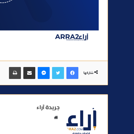
فيسبوك
تويتر
ماسنجر
مشاركة عبر البريد
طباعة
شاركها
جريدة آراء
م
و
ق