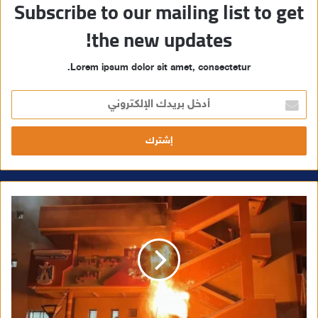
Subscribe to our mailing list to get
the new updates!
Lorem ipsum dolor sit amet, consectetur.
أ
د
خ
ل
ب
ر
ي
د
ك
ا
ل
إ
ل
ك
ت
ر
و
ن
ي