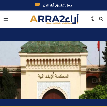
حمل تطبيق آراء الآن
بحث
الوضع
الق
عن
المظلم