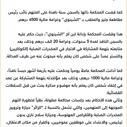
ل
ك
كما قضت المحكمة ذاتها بالسجن سنة نافذة على المتهم نائب رئيس
ت
مقاطعة جليز والملقب بـ “الشينوي” وغرامة مالية 4500 درهم.
ر
و
هذا وقضت المحكمة بإدانة ابن أخ “الشينوي”، حيث حكم عليه
ن
بالسجن النافذ لمدة 5 سنوات، وغرامة 20 الف درهم وذلك بعد
ي
متابعته بتهمة المشاركة في الاتجار في المخدرات الصلبة (الكوكايين)
ا
والتستر عمداً على شخص كان يعلم بأنه مبحوث عنه من طرف العدالة.
كما أدانت المحكمة عاملاً يومياً وحكمت عليه بأربعة أشهر حبساً نافذاً،
وغرامة مالية 1000 درهم، وذلك بعد مؤاخذته بتهمة المشاركة عن عمد
في إخفاء شخص كان يعلم بأنه موضوع مذكرة بحث من قبل السلطات
القضائية.
وتأتي هذه الأحكام بعد جلسات محاكمة مطولة، نظراً لخطورة التهم
الموجهة إلى المتهمين، والتي تشمل بالنسبة لـ “الزائر” حيازة وترويج
المخدرات الصلبة والأقراص المهلوسة، وحيازة سلاح ناري بدون
ترخيص، والاعتداء على موظفين عموميين، والفرار من مكان الاعتقال،