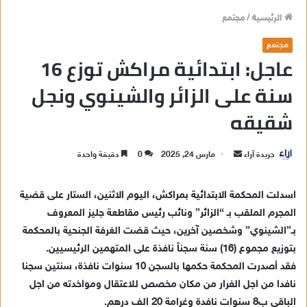
الرئيسية
/
مجتمع
مجتمع
عاجل: ابتدائية مراكش توزع 16
سنة على الزائر والشينوي ونجل
شقيقه
جريدة آراء
أ
مارس 24, 2025
0
دقيقة واحدة
ر
س
اسدلت المحكمة الابتدائية بمراكش، اليوم الاثنين، الستار على قضية
ل
المجرم الملقب بـ “الزائر” ونائب رئيس مقاطعة جليز المعروف
ب
بـ”الشينوي” وشخصين آخرين، حيث قضت الغرفة الجنحية بالمحكمة
ر
بتوزيع مجموع (16) سنة سجناً نافذة على المتهمين الرئيسيين.
ي
فقد أصدرت المحكمة حكمها بالسجن 10 سنوات نافذة، سنتين سجنا
د
نافدا من اجل الفرار من مكان مخصص للاعتقال ومواخدته من اجل
ا
الباقي ب8 سنوات نافدة وغرامة 20 الف درهم.
إ