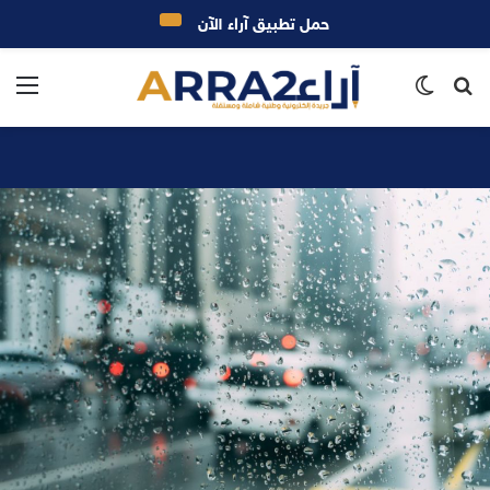
حمل تطبيق آراء الآن
بحث
الوضع
الق
عن
المظلم