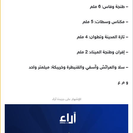
د
– طنجة وفاس: 6 ملم
ا
إ
– مكناس وسطات: 5 ملم
ل
ك
ت
– تازة المدينة وتطوان: 4 ملم
ر
و
– إفران وطنجة الميناء: 2 ملم
ن
ي
– سلا والعرائش وآسفي والقنيطرة وخريبكة: ميلمتر واحد
ا
و م ع
للإشهار على جريدة آراء