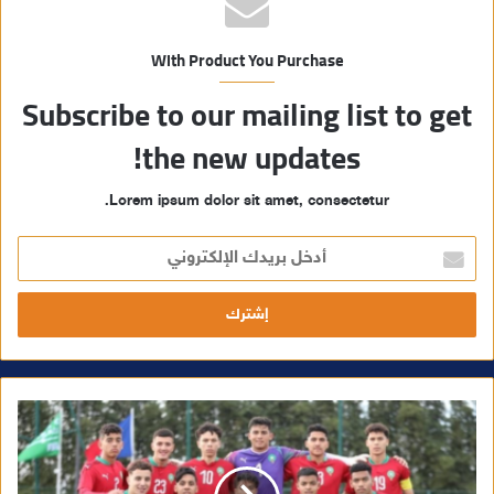
With Product You Purchase
Subscribe to our mailing list to get
the new updates!
Lorem ipsum dolor sit amet, consectetur.
أ
د
خ
ل
ب
ر
ي
د
ك
ا
ل
إ
ل
ك
ت