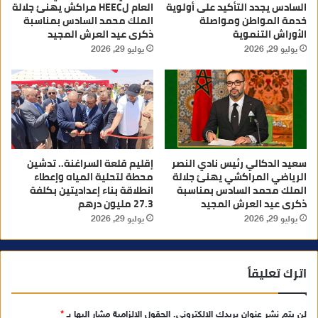
السادس يجدد التأكيد على أولوية
العام لHEEC مراكش يهنئ جلالة
خدمة المواطن ومواصلة
الملك محمد السادس بمناسبة
الأوراش التنموية
ذكرى عيد العرش المجيد
يوليو 29, 2026
يوليو 29, 2026
سعيد الدكالي رئيس نادي النصر
إقليم قلعة السراغنة.. تدشين
الرياضي المراكشي يهنئ جلالة
محطة لتحلية المياه وإعطاء
الملك محمد السادس بمناسبة
انطلاقة بناء إعداديتين بكلفة
ذكرى عيد العرش المجيد
27.3 مليون درهم
يوليو 29, 2026
يوليو 29, 2026
اترك تعليقاً
لن يتم نشر عنوان بريدك الإلكتروني.
الحقول الإلزامية مشار إليها بـ
*