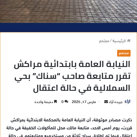
الرئيسية
/
مجتمع
مجتمع
النيابة العامة بابتدائية مراكش
تقرر متابعة صاحب “سناك” بحي
السملالية في حالة اعتقال
جريدة آراء
أ
مارس 17, 2025
0
دقيقة واحدة
ر
س
ذكرت مصادر موثوقة، أن النيابة العامة بالمحكمة الابتدائية بمراكش
ل
قررت، يوم أمس الاحد، متابعة مالك محل للمأكولات الخفيفة في حالة
ب
اعتقال فيما تم إطلاق سراح ثلاثة من مستخدميه ومتابعتهم في حالة