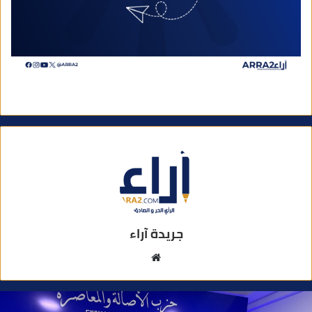
جريدة آراء
م
و
ق
ع