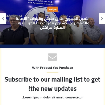
ا
حوادث
ل
و
بعد تداول فيديو يوثق العملية.. أمن مراكش
ي
يطيح بقاصر مشتبه في تورطه في سرقة
مسلحة..
ب
With Product You Purchase
Subscribe to our mailing list to get
the new updates!
Lorem ipsum dolor sit amet, consectetur.