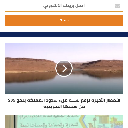
أ
د
خ
ل
ب
ر
ي
د
ك
ا
ل
إ
ل
ك
ت
ر
و
ن
ي
الأمطار الأخيرة ترفع نسبة ملء سدود المملكة بنحو 35%
من سعتها التخزينية