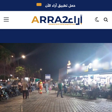
حمل تطبيق آراء الآن
بحث
الوضع
الق
عن
المظلم