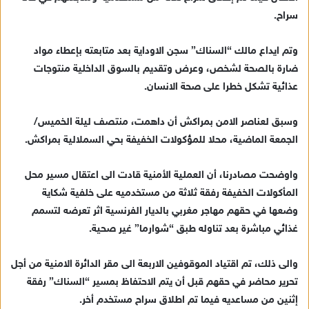
ر
سراح.
ي
د
وتم ايداع مالك “السناك” سجن الاوداية بعد متابعته بإعطاء مواد
ا
ضارة بالصحة لشخص، وعرض وتقديم بالسوق الداخلية منتوجات
إ
عذائية تشكل خطرا على صحة الانسان.
ل
ك
ت
وسبق لعناصر الامن بمراكش أن داهمت، منتصف ليلة الخميس/
ر
الجمعة الماضية، محلا للمؤكولات الخفيفة بحي السملالية بمراكش.
و
ن
واوضحت مصادرنا، أن العملية الأمنية قادت الى اعتقال مسير محل
ي
المأكولات الخفيفة رفقة ثلاثة من مستخدميه على خلفية شكاية
ا
وضعها في حقهم مهاجر مغربي بالديار الفرنسية اثر تعرضه لتسمم
غذائي مباشرة بعد تناوله طبق “شوارما” غير صحية.
والى ذلك، تم اقتياد الموقوفين الاربعة الى مقر الدائرة الامنية من أجل
تحرير محاضر في حقهم قبل أن يتم الاحتفاظ بمسير “السناك” رفقة
إثنين من مساعديه فيما تم اطلاق سراح مستخدم أخر.