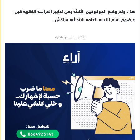
هذا، وتم وضع الموقوفين الثلاثة رهن تدابير الحراسة النظرية قبل
عرضهم أمام النيابة العامة بابتدائية مراكش.
للإشهار على جريدة آراء