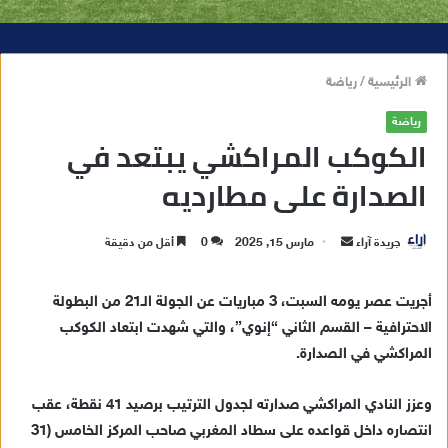
الرئيسية
/
رياضة
رياضة
الكوكب المراكشي يبتعد في
الصدارة على مطارديه
جريدة آراء
أ
مارس 15, 2025
0
أقل من دقيقة
ر
س
أجريت عصر يومه السبت، 3 مباريات عن الجولة الـ21 من البطولة
ل
الاحترافية – القسم الثاني “إنوي”، والتي شهدت ابتعاد الكوكب
ب
المراكشي في الصدارة.
ر
ي
وعزز النادي المراكشي صدارته لجدول الترتيب برصيد 41 نقطة، عقب
د
انتصاره داخل قواعده على سطاد المغربي صاحب المركز الخامس (31
ا