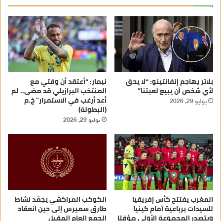
بلاتر يهاجم إنفانتينو: “لا يحق
نيمار: “أعتقد أن وقتي مع
لأي شخص أن يبيع لعبتنا”
المنتخب البرازيلي قد مضى.. لم
أعد أرغب في الاستمرار” خ.م
يوليو 29, 2026
(البطولة)
يوليو 29, 2026
المغرب يفتتح كأس إفريقيا
الكوكب المراكشي يجمّد نشاط
للسيدات برباعية أمام كينيا
طارق سميرس إلى حين انعقاد
ويتصدر المجموعة الأولى مؤقتا
الجمع العام المقبل