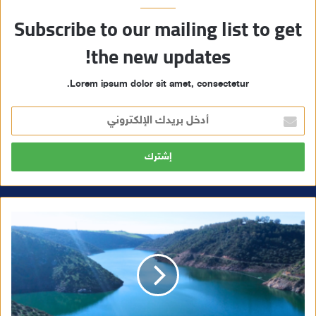
Subscribe to our mailing list to get
the new updates!
Lorem ipsum dolor sit amet, consectetur.
أ
د
خ
ل
ب
ر
ي
د
ك
ا
ل
إ
ل
ك
ت
ر
و
ن
ي