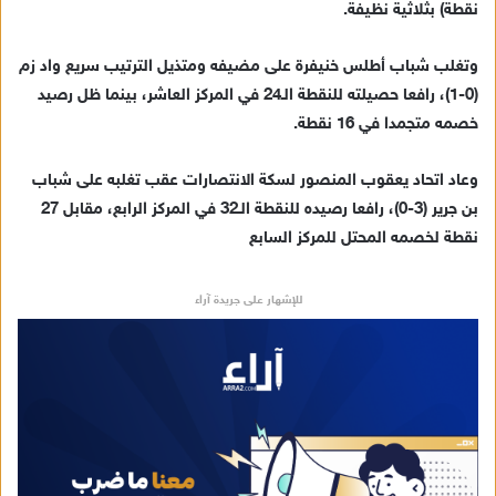
نقطة) بثلاثية نظيفة.
إ
ل
ك
وتغلب شباب أطلس خنيفرة على مضيفه ومتذيل الترتيب سريع واد زم
ت
(0-1)، رافعا حصيلته للنقطة الـ24 في المركز العاشر، بينما ظل رصيد
ر
خصمه متجمدا في 16 نقطة.
و
ن
وعاد اتحاد يعقوب المنصور لسكة الانتصارات عقب تغلبه على شباب
ي
بن جرير (3-0)، رافعا رصيده للنقطة الـ32 في المركز الرابع، مقابل 27
ا
نقطة لخصمه المحتل للمركز السابع
للإشهار على جريدة آراء