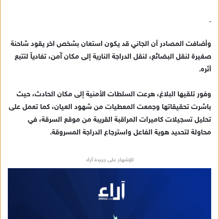
ك
ت
ر
و
وأضافت المصادر أن الجاني قد يكون استعان بشخص اخر يقود شاحنة
ن
صغيرة لنقل البضائع، لنقل الدراجة النارية إلى مكان آمن، تفادياً لتتبع
ي
أثره.
ا
وفور تلقيها البلاغ، هرعت السلطات الأمنية إلى مكان الحادث، حيث
باشرت تحقيقاتها وجمعت المعطيات من شهود العيان، كما تعمل على
تحليل تسجيلات كاميرات المراقبة القريبة من موقع السرقة، في
محاولة لتحديد هوية الفاعل واسترجاع الدراجة المسروقة.
للإشهار على جريدة آراء