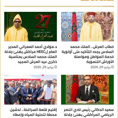
خطاب العرش.. الملك محمد
د.مولاي أحمد العمراني المدير
السادس يجدد التأكيد على أولوية
العام لHEEC مراكش يهنئ جلالة
خدمة المواطن ومواصلة
الملك محمد السادس بمناسبة
الأوراش التنموية
ذكرى عيد العرش المجيد
يوليو 29, 2026
يوليو 29, 2026
سعيد الدكالي رئيس نادي النصر
إقليم قلعة السراغنة.. تدشين
الرياضي المراكشي يهنئ جلالة
محطة لتحلية المياه وإعطاء