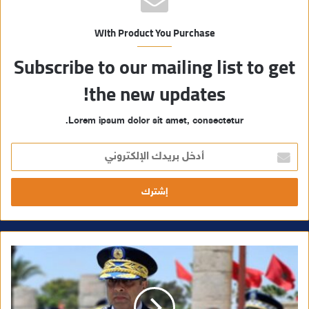
With Product You Purchase
Subscribe to our mailing list to get
the new updates!
Lorem ipsum dolor sit amet, consectetur.
أ
د
خ
ل
ب
ر
ي
د
ك
ا
ل
إ
ل
ك
ت