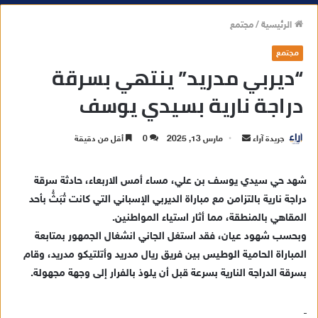
الرئيسية
/
مجتمع
مجتمع
“ديربي مدريد” ينتهي بسرقة
دراجة نارية بسيدي يوسف
جريدة آراء
أ
مارس 13, 2025
0
أقل من دقيقة
ر
س
شهد حي سيدي يوسف بن علي، مساء أمس الاربعاء، حادثة سرقة
ل
دراجة نارية بالتزامن مع مباراة الديربي الإسباني التي كانت تُبَثُّ بأحد
ب
المقاهي بالمنطقة، مما أثار استياء المواطنين.
ر
وبحسب شهود عيان، فقد استغل الجاني انشغال الجمهور بمتابعة
ي
المباراة الحامية الوطيس بين فريق ريال مدريد وأتلتيكو مدريد، وقام
د
بسرقة الدراجة النارية بسرعة قبل أن يلوذ بالفرار إلى وجهة مجهولة.
ا
إ
ل