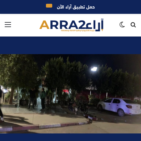
حمل تطبيق آراء الآن
بحث
الوضع
الق
عن
المظلم