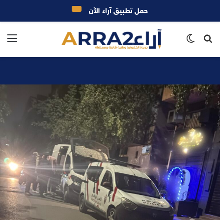
حمل تطبيق آراء الآن
بحث
الوضع
الق
عن
المظلم