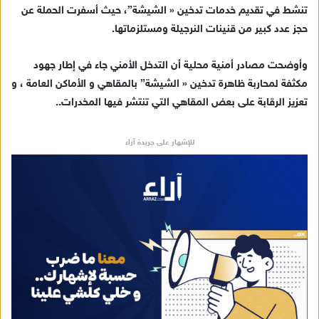
تنشط في تقديم خدمات تدخين « الشيشة”، حيث أسفرت الحملة عن
ر
حجز عدد كبير من قنينات النرجيلة ومستلزماتها.
ي
د
وأوضحت مصادر أمنية محلية أن التدخل الأمني جاء في إطار جهود
ا
مكثفة لمحاربة ظاهرة تدخين « الشيشة” بالمقاهي و الأماكن العامة ، و
إ
تعزيز الرقابة على بعض المقاهي التي تنتشر فيها المخدرات..
ل
ك
ت
للإشهار على جريدة آراء
ر
و
ن
ي
ا