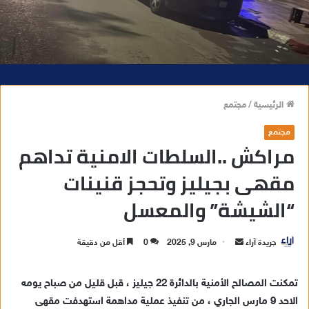
الرئيسية
/
مجتمع
مجتمع
مراكش ..السلطات الامنية تداهم
مقهى بجيليز وتحجز قنينات
“الشيشة” والمعسل
جريدة آراء
أ
مارس 9, 2025
0
أقل من دقيقة
ر
س
تمكنت المصالح الأمنية بالدائرة 22 جيليز ، قبل قليل من صباح يومه
ل
الاحد 9 مارس الجاري ، من تنفيذ عملية مداهمة استهدفت مقهى
ب