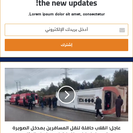
the new updates!
Lorem ipsum dolor sit amet, consectetur.
أ
د
خ
ل
ب
ر
ي
د
ك
ا
ل
إ
ل
ك
ت
ر
و
ن
ي
عاجل: انقلاب حافلة لنقل المسافرين بمدخل الصويرة