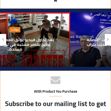
م
و
ق
ع
ا
حوادث
ل
و
بعد تداول فيديو يوثق العملية.. أمن مراكش
ي
يطيح بقاصر مشتبه في تورطه في سرقة
مسلحة..
ب
With Product You Purchase
Subscribe to our mailing list to get