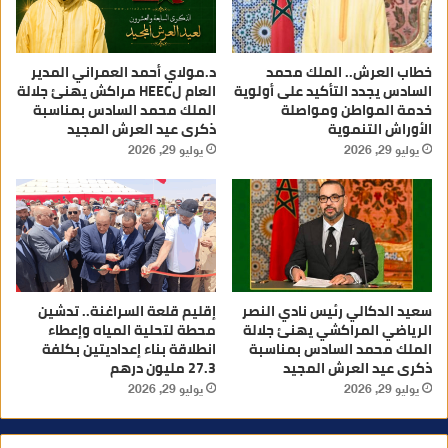
خطاب العرش.. الملك محمد
د.مولاي أحمد العمراني المدير
السادس يجدد التأكيد على أولوية
العام لHEEC مراكش يهنئ جلالة
خدمة المواطن ومواصلة
الملك محمد السادس بمناسبة
الأوراش التنموية
ذكرى عيد العرش المجيد
يوليو 29, 2026
يوليو 29, 2026
سعيد الدكالي رئيس نادي النصر
إقليم قلعة السراغنة.. تدشين
الرياضي المراكشي يهنئ جلالة
محطة لتحلية المياه وإعطاء
الملك محمد السادس بمناسبة
انطلاقة بناء إعداديتين بكلفة
ذكرى عيد العرش المجيد
27.3 مليون درهم
يوليو 29, 2026
يوليو 29, 2026