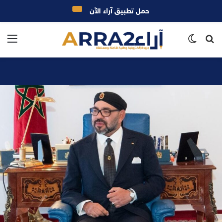
حمل تطبيق آراء الآن
بحث
الوضع
الق
عن
المظلم