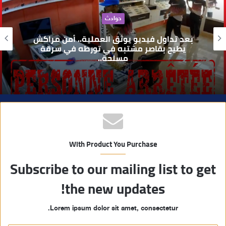
ا
حوادث
ل
و
بعد تداول فيديو يوثق العملية.. أمن مراكش
ي
يطيح بقاصر مشتبه في تورطه في سرقة
مسلحة..
ب
With Product You Purchase
Subscribe to our mailing list to get
the new updates!
Lorem ipsum dolor sit amet, consectetur.