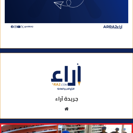
جريدة آراء
م
و
ق
ع