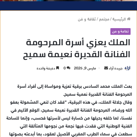
الرئيسية
/
مجتمع
/
ثقافة و فن
ثقافة و فن
الملك يعزي أسرة المرحومة
الفنانة القديرة نعيمة سميح
جريدة آراء
أ
مارس 9, 2025
0
دقيقة واحدة
ر
س
بعث الملك محمد السادس برقية تعزية ومواساة إلى أفراد أسرة
ل
المرحومة الفنانة القديرة نعمية سميح.
ب
وقال جلالة الملك، في هذه البرقية، “فقد كان لنعي المشمولة بعفو
ر
الله ورضاه، المرحومة الفنانة القديرة نعيمة سميح، الوقع الأليم في
ي
نفسنا، لما خلفه رحيلها من خسارة ليس لأسرتها فحسب، وإنما للساحة
د
الفنية الوطنية التي فقدت فيها نجمة من نجومها المتألقة التي
ا
سطعت في سماء الطرب المغربي الأصيل لعقود، بما أبدعته بصوتها
إ