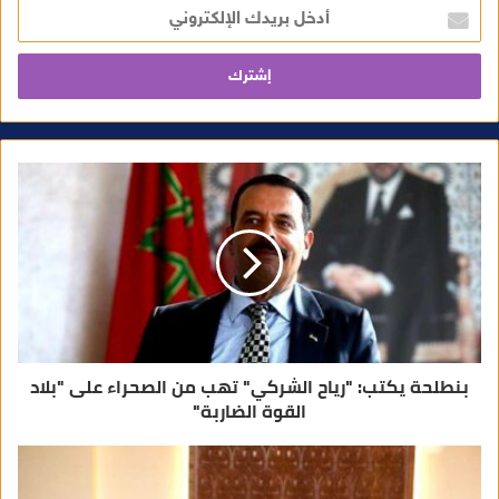
أ
د
خ
ل
ب
ر
ي
د
ك
ا
ل
إ
ل
ك
ت
ر
و
ن
ي
بنطلحة يكتب: "رياح الشركي" تهب من الصحراء على "بلاد
القوة الضاربة"