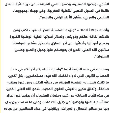
ل
الشجي، وبحتها المتميزة، وحسها الفني المرهف، من درر غنائية ستظل
ك
خالدة في السجل الذهبي للأغنية المغربية، وفي وجدان جمهورها،
ت
المغربي والعربي، عشاق الأداء الراقي والرفيع”.
ر
و
وأضاف جلالة الملك، “وبهذه المناسبة المحزنة، نعرب لكم، ومن
ن
خلالكم لكافة أهلكم وذويكم، ولسائر أسرتها الفنية الوطنية الكبيرة
ي
وجميع أقربائها وأحبائها، عن أحر التعازي وأصدق مشاعر المواساة،
ا
سائلين الله العلي القدير أن يعوضكم عنها جميل والصبر وحسن
السلوان”.
ومما جاء في هذه البرقية أيضا “وإننا إذ نشاطركم أحزانكم في هذا
المصاب الأليم، الذي لا راد لقضاء الله فيه، مستحضرين، بكل تقدير،
ما كانت تتحلى به الفقيدة العزيزة، من دماثة الخلق، ومن غيرة وطنية
صادقة، وتعلق مكين بالعرش العلوي المجيد، لندعو الله العلي القدير،
في هذه الأيام المباركة من شهر رمضان الفضيل، أن يجزيها خير الجزاء
عما أسدته لفنها ولوطنها من جليل الخدمات، وعلى ما قدمت بين يدي
ربها من صالح الأعمال والمبرات، ويتقبلها في عداد الصالحين من عباده