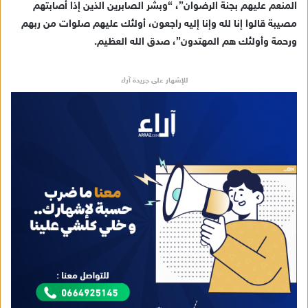
المنعم عليهم بجنة الرضوان”، “وبشر الصابرين الذين إذا أصابتهم
مصيبة قالوا إنا لله وإنا إليه راجعون، أولئك عليهم صلوات من ربهم
ورحمة وأولئك هم المهتدون”، صدق الله العظيم.
للإشهار على جريدة آراء