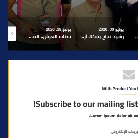
 السياسيين؟
يوليو 29, 2026
أغسطس 4, 2026
أغسطس 4, 2026
رشيد نجاح يفكك أزمة الإدارة ويدعو إلى تبسيط المساطر و تعزيز مناخ الاستثمار ..
خطاب العرش.. الملك محمد السادس يجدد التأكيد على أولوية خدمة المواطن ومواصلة الأوراش التنموية
بعد تداول فيديو يوثق العملية.. أمن مراكش يطيح بقاصر مشتبه في تورطه في سرقة مسلحة..
With Product You
Subscribe to our mailing lis
Lorem ipsum dolor sit am