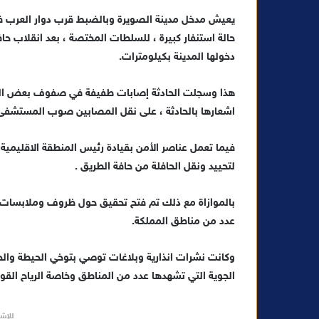
ر
س
حالة استنفار كبيرة ، للسلطات المختصة ، بعد انقلاب حاف
ل
ب
دخولها المدينة بكيلومترات.
ر
ي
هذا وسجلت الحادثة إصابات طفيفة في صفوف بعض الر
د
اشعارها بالحادثة ، على نقل المصابين صوب المستشفى ا
ا
إ
فيما تعمل عناصر الأمن بقيادة رئيس المنطقة الاقليمية 
ل
لتحييد ونقل الحافلة من حافة الطريق .
ك
ت
بالموازاة مع ذلك تم فتح تحقيق حول ظروف وملابسات الح
ر
عدد من مناطق المملكة.
و
ن
وكانت نشرات انذارية وبلاغات توصي بتوخي الحيطة والحذر
ي
الجوية التي تشهدها عدد من المناطق وخاصة الرياح القوية
ا
للإشه