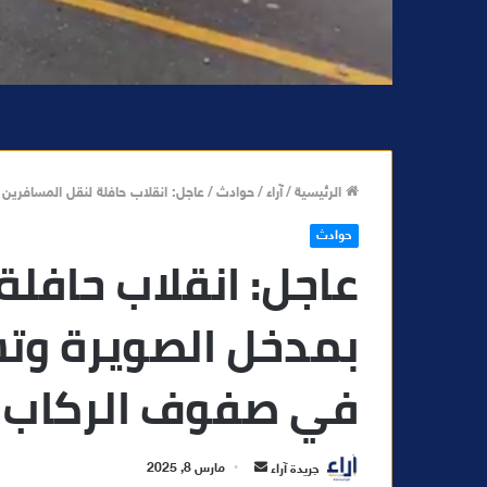
الرئيسية
/
آراء
/
حوادث
/
عاجل: انقلاب حافلة لنقل المسافر
حوادث
عاجل: انقلاب حافلة
بمدخل الصويرة وت
في صفوف الركاب
أ
جريدة آراء
مارس 8, 2025