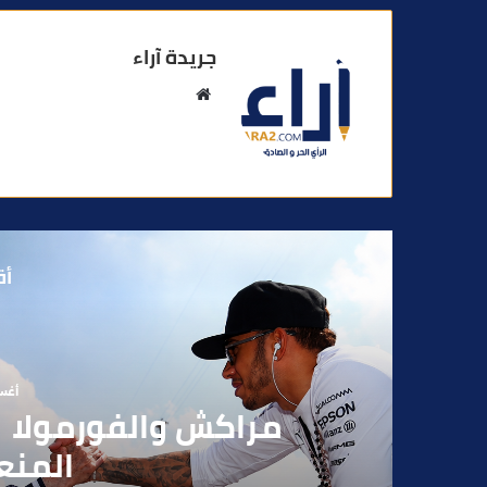
جريدة آراء
م
و
ق
ع
ا
ل
و
أق
ي
ب
أغسطس
بوفوطا يكتب : بي
الانتخابات… هل أصبحت إ