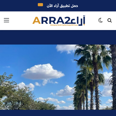
حمل تطبيق آراء الآن
بحث
الوضع
الق
عن
المظلم