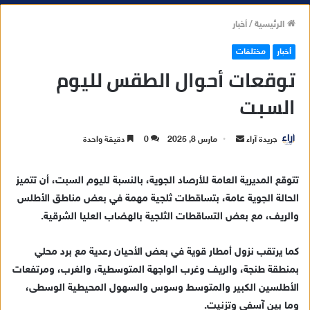
الرئيسية
/
أخبار
أخبار
مختلفات
توقعات أحوال الطقس لليوم
السبت
جريدة آراء
أ
مارس 8, 2025
0
دقيقة واحدة
ر
س
تتوقع المديرية العامة للأرصاد الجوية، بالنسبة لليوم السبت، أن تتميز
ل
الحالة الجوية عامة، بتساقطات ثلجية مهمة في بعض مناطق الأطلس
ب
والريف، مع بعض التساقطات الثلجية بالهضاب العليا الشرقية.
ر
ي
كما يرتقب نزول أمطار قوية في بعض الأحيان رعدية مع برد محلي
د
بمنطقة طنجة، والريف وغرب الواجهة المتوسطية، والغرب، ومرتفعات
ا
الأطلسين الكبير والمتوسط وسوس والسهول المحيطية الوسطى،
إ
وما بين آسفي وتزنيت.
ل