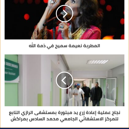
ل
ك
ت
ر
و
ن
ي
المطربة نعيمة سميح في ذمة الله
نجاح عملية إعادة زرع يد مبتورة بمستشفى الرازي التابع
للمركز الاستشفائي الجامعي محمد السادس بمراكش