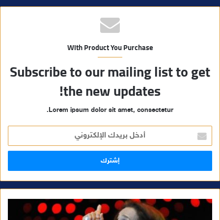
With Product You Purchase
Subscribe to our mailing list to get
the new updates!
Lorem ipsum dolor sit amet, consectetur.
أ
د
خ
ل
ب
ر
ي
د
ك
ا
ل
إ