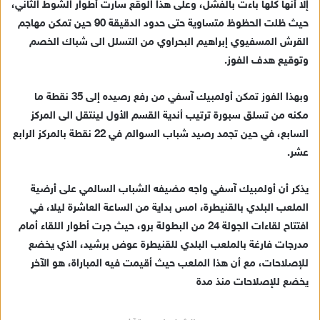
إلا أنها كلها باءت بالفشل، وعلى هذا الوقع سارت أطوار الشوط الثاني،
د
حيث ظلت الحظوظ متساوية حتى حدود الدقيقة 90 حين تمكن مهاجم
ا
القرش المسفيوي إبراهيم البحراوي من التسلل الى شباك الخصم
إ
ل
وتوقيع هدف الفوز.
ك
ت
وبهذا الفوز تمكن أولمبيك آسفي من رفع رصيده إلى 35 نقطة ما
ر
مكنه من تسلق سبورة ترتيب أندية القسم الأول لينتقل الى المركز
و
السابع، في حين تجمد رصيد شباب السوالم في 22 نقطة بالمركز الرابع
ن
عشر.
ي
ا
يذكر أن أولمبيك آسفي واجه مضيفه الشباب السالمي على أرضية
الملعب البلدي بالقنيطرة، امس بداية من الساعة العاشرة ليلا، في
افتتاح لقاءات الجولة 24 من البطولة برو، حيث جرت أطوار اللقاء أمام
مدرجات فارغة بالملعب البلدي للقنيطرة عوض برشيد، الذي يخضع
للإصلاحات، مع أن هذا الملعب حيث أقيمت فيه المباراة، هو الآخر
يخضع للإصلاحات منذ مدة