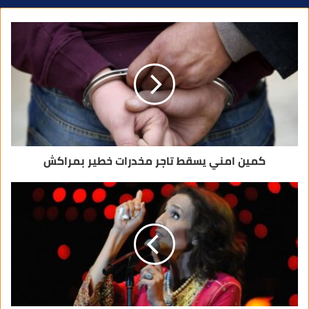
د
ك
ا
ل
إ
ل
ك
ت
ر
و
ن
ي
كمين امني يسقط تاجر مخدرات خطير بمراكش