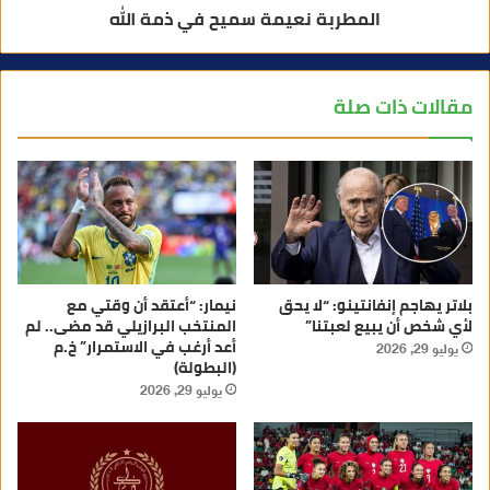
المطربة نعيمة سميح في ذمة الله
مقالات ذات صلة
بلاتر يهاجم إنفانتينو: “لا يحق
نيمار: “أعتقد أن وقتي مع
لأي شخص أن يبيع لعبتنا”
المنتخب البرازيلي قد مضى.. لم
أعد أرغب في الاستمرار” خ.م
يوليو 29, 2026
(البطولة)
يوليو 29, 2026