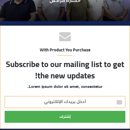
مسلحة..
With Product You Purchase
Subscribe to our mailing list to get
the new updates!
Lorem ipsum dolor sit amet, consectetur.
أ
د
خ
ل
ب
ر
ي