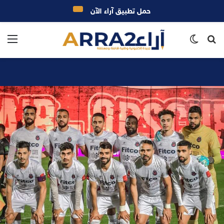
حمل تطبيق آراء الآن
بحث
الوضع
الق
عن
المظلم