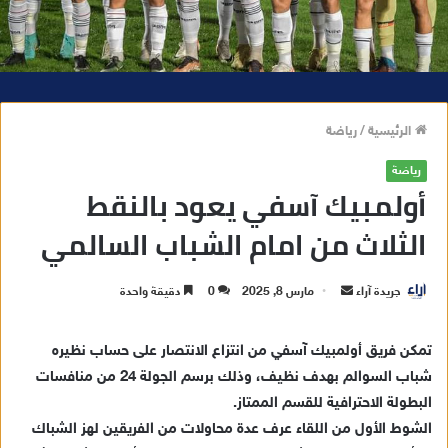
الرئيسية
/
رياضة
رياضة
أولمبيك آسفي يعود بالنقط
الثلاث من امام الشباب السالمي
جريدة آراء
أ
مارس 8, 2025
0
دقيقة واحدة
ر
س
تمكن فريق أولمبيك آسفي من انتزاع الانتصار على حساب نظيره
ل
شباب السوالم بهدف نظيف، وذلك برسم الجولة 24 من منافسات
ب
البطولة الاحترافية للقسم الممتاز.
ر
الشوط الأول من اللقاء عرف عدة محاولات من الفريقين لهز الشباك
ي