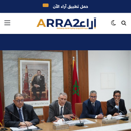
حمل تطبيق آراء الآن
بحث
الوضع
الق
عن
المظلم