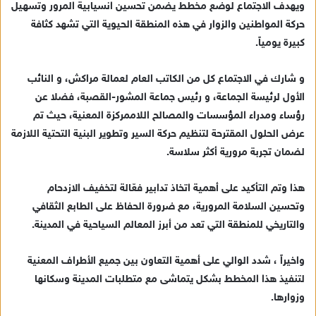
ويهدف الاجتماع لوضع مخطط يضمن تحسين انسيابية المرور وتسهيل
ي
حركة المواطنين والزوار في هذه المنطقة الحيوية التي تشهد كثافة
د
كبيرة يومياً.
ا
إ
و شارك في الاجتماع كل من الكاتب العام لعمالة مراكش، و النائب
ل
ك
الأول لرئيسة الجماعة، و رئيس جماعة المشور-القصبة، فضلا عن
ت
رؤساء ومدراء المؤسسات والمصالح اللاممركزة المعنية، حيث تم
ر
عرض الحلول المقترحة لتنظيم حركة السير وتطوير البنية التحتية اللازمة
و
لضمان تجربة مرورية أكثر سلاسة.
ن
ي
هذا وتم التأكيد على أهمية اتخاذ تدابير فعّالة لتخفيف الازدحام
ا
وتحسين السلامة المرورية، مع ضرورة الحفاظ على الطابع الثقافي
والتاريخي للمنطقة التي تعد من أبرز المعالم السياحية في المدينة.
واخيراً ، شدد الوالي على أهمية التعاون بين جميع الأطراف المعنية
لتنفيذ هذا المخطط بشكل يتماشى مع متطلبات المدينة وسكانها
وزوارها.