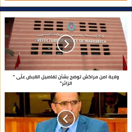
ي
د
ك
ا
ل
إ
ل
ك
ت
ر
و
ن
ي
ولاية امن مراكش توضح بشأن تفاصيل القبض علّى "
الزائر"