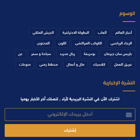
الوسوم
أخبار العالم
ألعاب
البطولة الاحترافية
الجيش الملكي
الرجاء الرياضي
الكوكب المراكشي
اللون
المحتوى
باريس سان جيرمان
بودريقة
ريال مدريد
سياحة و سفر
عن
فريق العمل
كلاسيك
مال و أعمال
مخطط زمني
منوعات
النشرة الإخبارية
اشترك الآن في النشرة البريدية لآراء , لتصلك آخر الأخبار يوميا
أدخل
بريدك
الإلكتروني