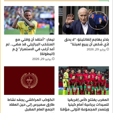
بلاتر يهاجم إنفانتينو: “لا يحق
نيمار: “أعتقد أن وقتي مع
لأي شخص أن يبيع لعبتنا”
المنتخب البرازيلي قد مضى.. لم
أعد أرغب في الاستمرار” خ.م
يوليو 29, 2026
(البطولة)
يوليو 29, 2026
المغرب يفتتح كأس إفريقيا
الكوكب المراكشي يجمّد نشاط
للسيدات برباعية أمام كينيا
طارق سميرس إلى حين انعقاد
ويتصدر المجموعة الأولى مؤقتا
الجمع العام المقبل