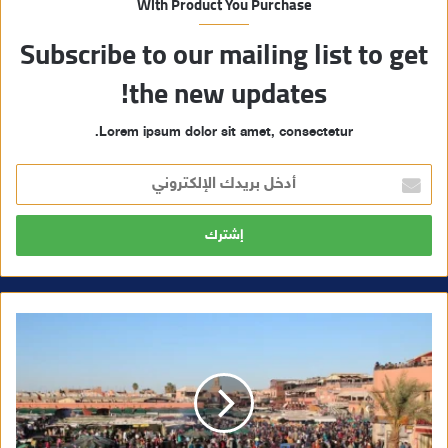
With Product You Purchase
Subscribe to our mailing list to get
the new updates!
Lorem ipsum dolor sit amet, consectetur.
أ
د
خ
ل
ب
ر
ي
د
ك
ا
ل
إ
ل
ك
ت
ر
و
ن