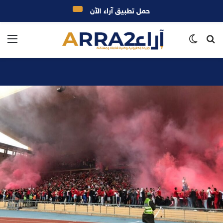
حمل تطبيق آراء الآن
بحث
الوضع
الق
عن
المظلم