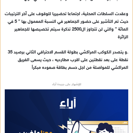
د
ا
وعقدت السلطات المحلية، اجتماعا تحضيريا للوقوف على آخر الترتيبات
إ
حيث تم التأشير على حضور الجماهير في النسبة المعمول بها ” 5 في
ل
ك
المائة ” والتي لن تتجاوز ال2500 تذكرة سيتم تخصيصها للجماهير
ت
الزائرة
ر
و
.و يتصدر الكوكب المراكشي بطولة القسم الاحترافي الثاني برصيد 35
ن
نقطة على بعد نقطتين على اقرب مطارديه ، حيث يسعى الفريق
ي
المراكشي للمواصلة من اجل حسم بطاقة صعوده مبكراً
ا
للإشهار على جريدة آراء