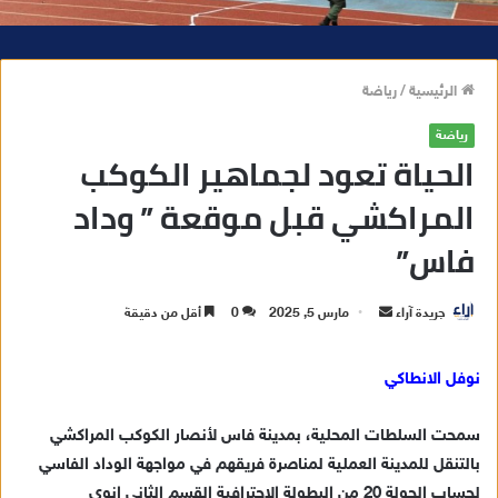
الرئيسية
/
رياضة
رياضة
الحياة تعود لجماهير الكوكب
المراكشي قبل موقعة ” وداد
فاس”
جريدة آراء
أ
مارس 5, 2025
0
أقل من دقيقة
ر
س
نوفل الانطاكي
ل
ب
سمحت السلطات المحلية، بمدينة فاس لأنصار الكوكب المراكشي
ر
بالتنقل للمدينة العملية لمناصرة فريقهم في مواجهة الوداد الفاسي
ي
لحساب الجولة 20 من البطولة الاحترافية القسم الثاني انوي