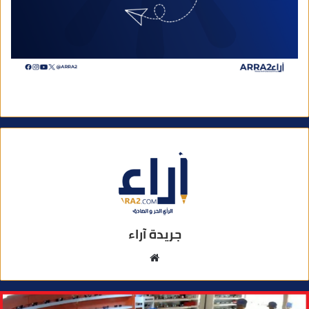
جريدة آراء
م
و
ق
ع