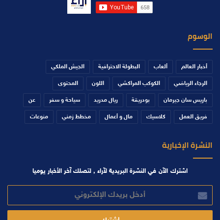
الوسوم
أخبار العالم
ألعاب
البطولة الاحترافية
الجيش الملكي
الرجاء الرياضي
الكوكب المراكشي
اللون
المحتوى
باريس سان جيرمان
بودريقة
ريال مدريد
سياحة و سفر
عن
فريق العمل
كلاسيك
مال و أعمال
مخطط زمني
منوعات
النشرة الإخبارية
اشترك الآن في النشرة البريدية لآراء , لتصلك آخر الأخبار يوميا
أدخل
بريدك
الإلكتروني