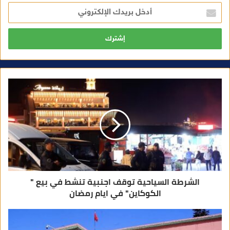
أ
د
خ
ل
ب
ر
ي
د
ك
ا
ل
إ
ل
ك
ت
ر
و
ن
ي
الشرطة السياحية توقف اجنبية تنشط في بيع "
الكوكاين" في ايام رمضان