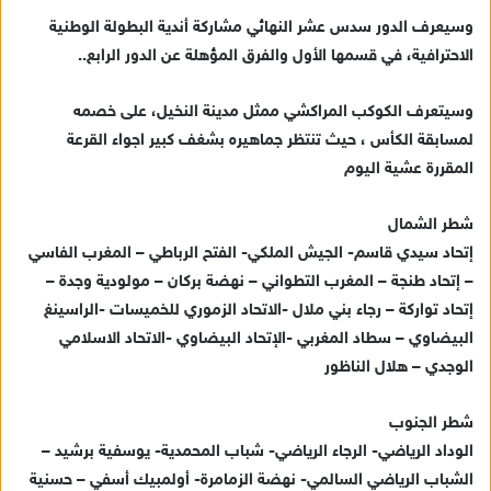
ا
وسيعرف الدور سدس عشر النهائي مشاركة أندية البطولة الوطنية
إ
الاحترافية، في قسمها الأول والفرق المؤهلة عن الدور الرابع..
ل
ك
ت
وسيتعرف الكوكب المراكشي ممثل مدينة النخيل، على خصمه
ر
لمسابقة الكأس ، حيث تنتظر جماهيره بشغف كبير اجواء القرعة
و
المقررة عشية اليوم
ن
ي
شطر الشمال
ا
إتحاد سيدي قاسم- الجيش الملكي- الفتح الرباطي – المغرب الفاسي
– إتحاد طنجة – المغرب التطواني – نهضة بركان – مولودية وجدة –
إتحاد تواركة – رجاء بني ملال -الاتحاد الزموري للخميسات -الراسينغ
البيضاوي – سطاد المغربي -الإتحاد البيضاوي -الاتحاد الاسلامي
الوجدي – هلال الناظور
شطر الجنوب
الوداد الرياضي- الرجاء الرياضي- شباب المحمدية- يوسفية برشيد –
الشباب الرياضي السالمي- نهضة الزمامرة- أولمبيك أسفي – حسنية