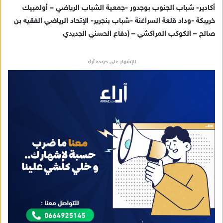
أكادير- شباب الجنوب بوجدور -جمعية الشباب الرياضي – أولمبيك
خريبكة -وداد قلعة السراغنة -شباب بنجرير- الإتحاد الرياضي الفقيه بن
صالح – الكوكب المراكشي – (دفاع الحسني الجديدي
للإشهار على جريدة آراء