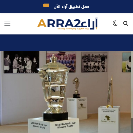
حمل تطبيق آراء الآن
بحث
الوضع
الق
عن
المظلم