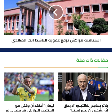
استنافية مراكش ترفع عقوبة الناشط ايت المهدي
مقالات ذات صلة
بلاتر يهاجم إنفانتينو: “لا يحق
نيمار: “أعتقد أن وقتي مع
لأي شخص أن يبيع لعبتنا”
المنتخب البرازيلي قد مضى.. لم