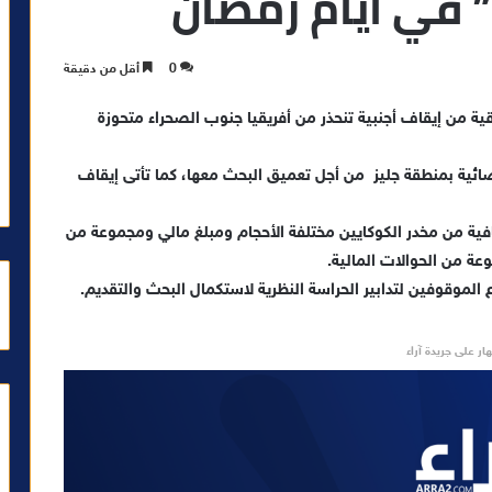
” في ايام رمضان
0
أقل من دقيقة
ة من إيقاف أجنبية تنحذر من أفريقيا جنوب الصحراء متحوزة
ضائية بمنطقة جليز من أجل تعميق البحث معها، كما تأتى إيقاف
انوني مكنت من حجز 25 كبسولة إضافية من مخدر الكوكايين مختلفة الأحجام ومبلغ مالي ومجموعة من
عة من الحوالات المالية.
 الموقوفين لتدابير الحراسة النظرية لاستكمال البحث والتقديم.
ار على جريدة آراء