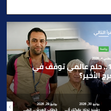
رأ التالي
آراء
 1, 2026
ن صمت الحكومة وسباق
دارة الأزمات خارج أولويات
 السياسيين؟
يوليو 29, 2026
أغسطس 4, 2026
أغسطس 4, 2026
رشيد نجاح يفكك أزمة الإدارة ويدعو إلى تبسيط المساطر و تعزيز مناخ الاستثمار ..
خطاب العرش.. الملك محمد السادس يجدد التأكيد على أولوية خدمة المواطن ومواصلة الأوراش التنموية
بعد تداول فيديو يوثق العملية.. أمن مراكش يطيح بقاصر مشتبه في تورطه في سرقة مسلحة..