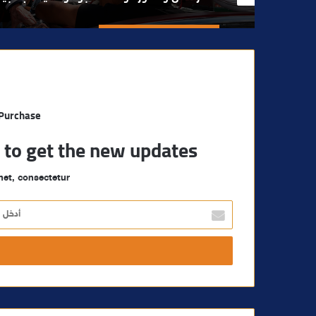
 Purchase
t to get the new updates!
et, consectetur.
أ
د
خ
ل
ب
ر
ي
د
ك
ا