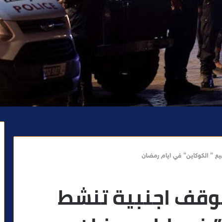
ع ” الكوكاين” في ايام رمضان
توقف اجنبية تنشط