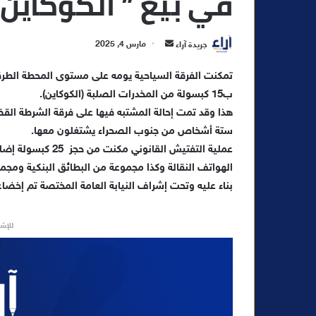
في بيع ” الكوكاين
أ
جريدة آراء
مارس 4, 2025
ر
تمكنت الفرقة السياحية يومه على مستوى المحطة الطرقي
س
ب15 كبسولة من المخدرات الصلبة (الكوكاين).
ل
ب
هذا وقد تمت إحالة المشتبه فيها على فرقة الشرطة الق
ر
ستة أشخاص من جنوب الصحراء يشتغلون معها.
ي
عملية التفتيش الق
د
الهواتف النقالة وكذا مجموعة من البطائق البنكية ومجمو
ا
بناء عليه وتحت إشراف النيابة العامة المختصة تم إخضاع
إ
ل
للإشه
ك
ت
ر
و
ن
ي