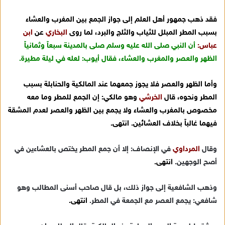
إ
فقد ذهب جمهور أهل العلم إلى جواز الجمع بين المغرب والعشاء
ل
بسبب المطر المبلل للثياب والثلج والبرد، لما روى
البخاري
عن
ابن
ك
ت
عباس:
أن النبي صلى الله عليه وسلم صلى بالمدينة سبعاً وثمانياً
ر
الظهر والعصر والمغرب والعشاء، فقال أيوب: لعله في ليلة مطيرة.
و
ن
وأما الظهر والعصر فلا يجوز جمعهما عند المالكية والحنابلة بسبب
ي
المطر ونحوه، قال
الخرشي
وهو مالكي:
إن الجمع للمطر وما معه
ا
مخصوص بالمغرب والعشاء ولا يجمع بين الظهر والعصر لعدم المشقة
فيهما غالباً بخلاف العشائين.
انتهى.
وقال
المرداوي
في الإنصاف:
إلا أن جمع المطر يختص بالعشاءين في
أصح الوجهين.
انتهى.
وذهب الشافعية إلى جواز ذلك، بل قال صاحب أسنى المطالب وهو
شافعي:
يجمع العصر مع الجمعة في المطر.
انتهى.