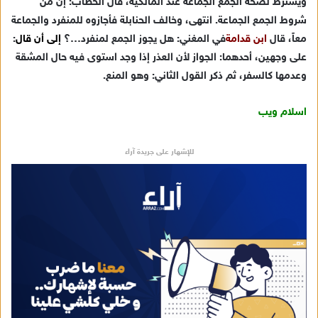
ويشترط لصحة الجمع الجماعة عند المالكية، قال الحطاب:
إن من
شروط الجمع الجماعة
. انتهى، وخالف الحنابلة فأجازوه للمنفرد والجماعة
معاً، قال
ابن قدامة
في المغني
: هل يجوز الجمع لمنفرد…؟
إلى أن قال
:
على وجهين، أحدهما: الجواز لأن العذر إذا وجد استوى فيه حال المشقة
وعدمها كالسفر، ثم ذكر القول الثاني: وهو المنع.
اسلام ويب
للإشهار على جريدة آراء