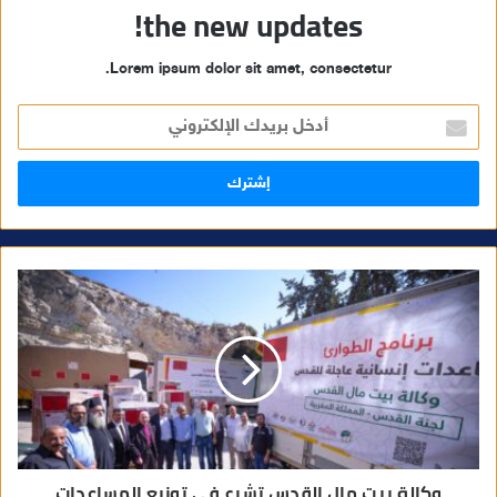
the new updates!
Lorem ipsum dolor sit amet, consectetur.
أ
د
خ
ل
ب
ر
ي
د
ك
ا
ل
إ
ل
ك
ت
ر
و
ن
ي
وكالة بيت مال القدس تشرع في توزيع المساعدات