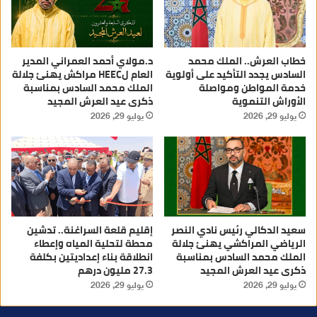
خطاب العرش.. الملك محمد
د.مولاي أحمد العمراني المدير
السادس يجدد التأكيد على أولوية
العام لHEEC مراكش يهنئ جلالة
خدمة المواطن ومواصلة
الملك محمد السادس بمناسبة
الأوراش التنموية
ذكرى عيد العرش المجيد
يوليو 29, 2026
يوليو 29, 2026
سعيد الدكالي رئيس نادي النصر
إقليم قلعة السراغنة.. تدشين
الرياضي المراكشي يهنئ جلالة
محطة لتحلية المياه وإعطاء
الملك محمد السادس بمناسبة
انطلاقة بناء إعداديتين بكلفة
ذكرى عيد العرش المجيد
27.3 مليون درهم
يوليو 29, 2026
يوليو 29, 2026