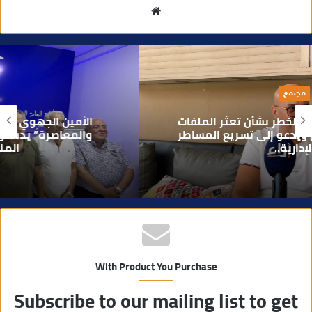
م
و
ق
ع
ا
سياسة
ل
و
الأمين الجهوي طارق حنيش وقيادات “الأصالة
ي
والمعاصرة” يدشنون مقراً جديداً للحزب بتراب
المنارة مراكش
ب
With Product You Purchase
Subscribe to our mailing list to get