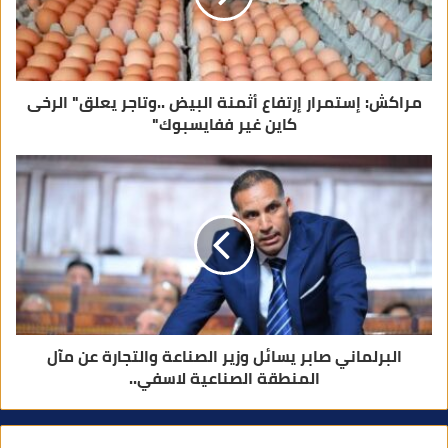
ر
و
ن
ي
مراكش: إستمرار إرتفاع أثمنة البيض ..وتاجر يعلق" الرخى
كاين غير ففايسبوك"
البرلماني صابر يسائل وزير الصناعة والتجارة عن مآل
المنطقة الصناعية لاسفي..