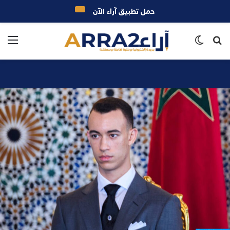
حمل تطبيق آراء الآن
بحث
الوضع
الق
عن
المظلم