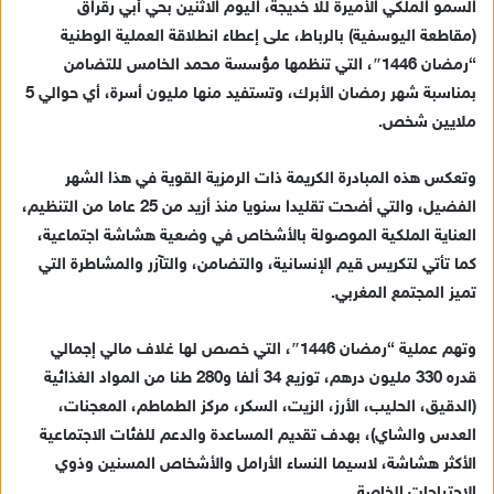
السمو الملكي الأميرة للا خديجة، اليوم الاثنين بحي أبي رقراق
ر
(مقاطعة اليوسفية) بالرباط، على إعطاء انطلاقة العملية الوطنية
ي
“رمضان 1446″، التي تنظمها مؤسسة محمد الخامس للتضامن
د
بمناسبة شهر رمضان الأبرك، وتستفيد منها مليون أسرة، أي حوالي 5
ا
ملايين شخص.
إ
ل
ك
وتعكس هذه المبادرة الكريمة ذات الرمزية القوية في هذا الشهر
ت
الفضيل، والتي أضحت تقليدا سنويا منذ أزيد من 25 عاما من التنظيم،
ر
العناية الملكية الموصولة بالأشخاص في وضعية هشاشة اجتماعية،
و
كما تأتي لتكريس قيم الإنسانية، والتضامن، والتآزر والمشاطرة التي
ن
تميز المجتمع المغربي.
ي
ا
وتهم عملية “رمضان 1446″، التي خصص لها غلاف مالي إجمالي
قدره 330 مليون درهم، توزيع 34 ألفا و280 طنا من المواد الغذائية
(الدقيق، الحليب، الأرز، الزيت، السكر، مركز الطماطم، المعجنات،
العدس والشاي)، بهدف تقديم المساعدة والدعم للفئات الاجتماعية
الأكثر هشاشة، لاسيما النساء الأرامل والأشخاص المسنين وذوي
الاحتياجات الخاصة.