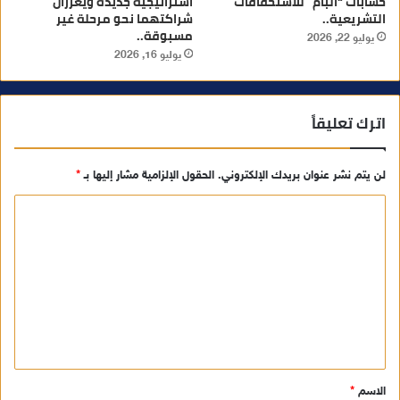
حسابات “البام” للاستحقاقات
استراتيجية جديدة ويعززان
التشريعية..
شراكتهما نحو مرحلة غير
مسبوقة..
يوليو 22, 2026
يوليو 16, 2026
اترك تعليقاً
لن يتم نشر عنوان بريدك الإلكتروني.
الحقول الإلزامية مشار إليها بـ
*
ا
ل
ت
ع
ل
ي
ق
الاسم
*
*