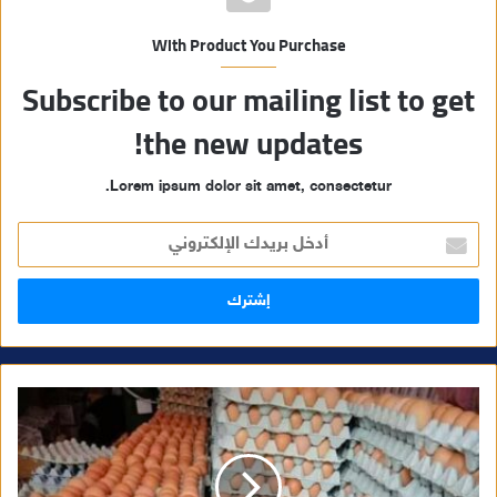
With Product You Purchase
Subscribe to our mailing list to get
the new updates!
Lorem ipsum dolor sit amet, consectetur.
أ
د
خ
ل
ب
ر
ي
د
ك
ا
ل
إ
ل
ك
ت