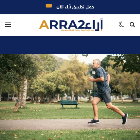
حمل تطبيق آراء الآن
بحث
الوضع
الق
عن
المظلم