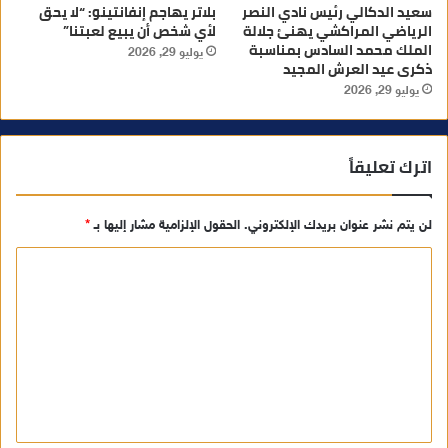
سعيد الدكالي رئيس نادي النصر
بلاتر يهاجم إنفانتينو: “لا يحق
الرياضي المراكشي يهنئ جلالة
لأي شخص أن يبيع لعبتنا”
الملك محمد السادس بمناسبة
يوليو 29, 2026
ذكرى عيد العرش المجيد
يوليو 29, 2026
اترك تعليقاً
لن يتم نشر عنوان بريدك الإلكتروني.
الحقول الإلزامية مشار إليها بـ
*
ا
ل
ت
ع
ل
ي
ق