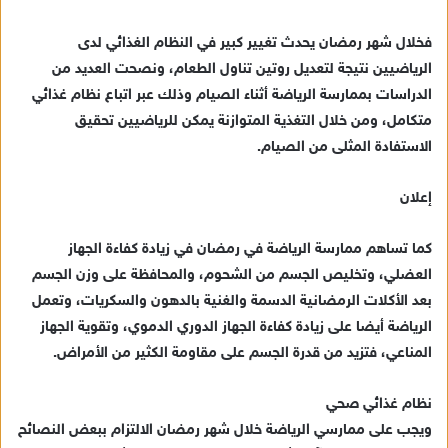
ل
ك
فخلال شهر رمضان يحدث تغيير كبير في النظام الغذائي لدى
ت
الرياضيين نتيجة لتعديل روتين تناول الطعام، ونصحت العديد من
ر
الدراسات بممارسة الرياضة أثناء الصيام وذلك عبر اتباع نظام غذائي
و
متكامل، ومن خلال التغذية المتوازنة يمكن للرياضيين تحقيق
ن
الاستفادة المثلى من الصيام.
ي
ا
إعلان
كما تساهم ممارسة الرياضة في رمضان في زيادة كفاءة الجهاز
العضلي، وتخليص الجسم من الشحوم، والمحافظة على وزن الجسم
بعد الأكلات الرمضانية الدسمة والغنية بالدهون والسكريات، وتعمل
الرياضة أيضا على زيادة كفاءة الجهاز الدوري الدموي، وتقوية الجهاز
المناعي، فتزيد من قدرة الجسم على مقاومة الكثير من الأمراض.
نظام غذائي صحي
ويجب على ممارسي الرياضة خلال شهر رمضان الالتزام ببعض النصائح