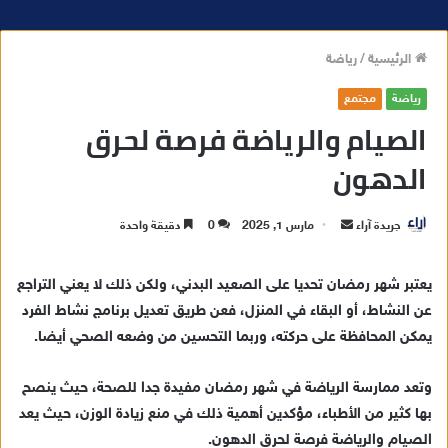
الرئيسية
/
رياضة
رياضة
مجتمع
الصيام والرياضة فرصة لحرق
الدهون
جريدة آراء
أ
مارس 1, 2025
0
دقيقة واحدة
ر
س
يعتبر شهر رمضان تحديا على الصعيد البدني، ولكن ذلك لا يعني التراجع
ل
عن النشاط، أو البقاء في المنزل، فعن طريق تعديل برنامج نشاط الفرد
ب
يمكن المحافظة على حركته، وربما التحسين من وضعه الصحي أيضا.
ر
ي
وتعد ممارسة الرياضة في شهر رمضان مفيدة جدا للصحة، حيث ينصح
د
بها كثير من الأطباء، مؤكدين أهمية ذلك في منع زيادة الوزن، حيث يعد
ا
الصيام والرياضة فرصة لحرق الدهون.
إ