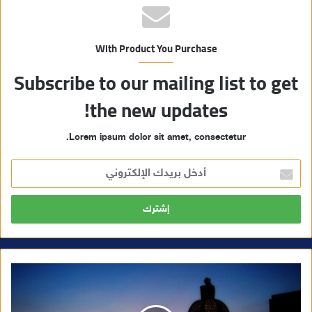
With Product You Purchase
Subscribe to our mailing list to get
the new updates!
Lorem ipsum dolor sit amet, consectetur.
أ
د
خ
ل
ب
ر
ي
د
ك
ا
ل
إ
ل
ك