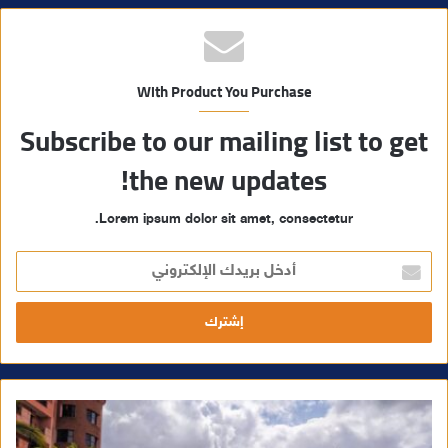
With Product You Purchase
Subscribe to our mailing list to get
the new updates!
Lorem ipsum dolor sit amet, consectetur.
أ
د
خ
ل
ب
ر
ي
د
ك
ا
ل
إ