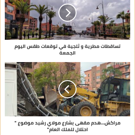
ل
ك
ت
ر
و
ن
ي
تساقطات مطرية و ثلجية في توقعات طقس اليوم
الجمعة
مراكش…هدم مقهى بشارع مولاي رشيد موضوع "
احتلال للملك العام"