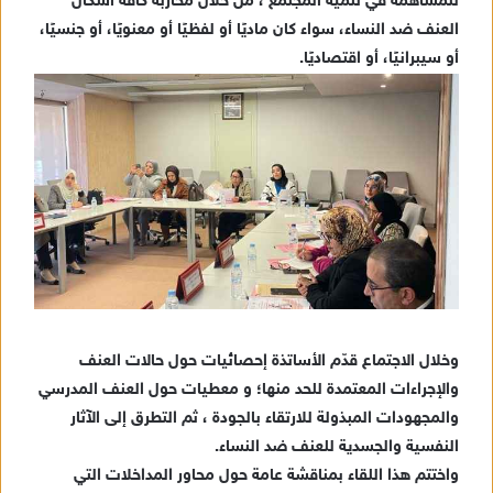
للمساهمة في تنمية المجتمع ، من خلال محاربة كافة أشكال
العنف ضد النساء، سواء كان ماديًا أو لفظيًا أو معنويًا، أو جنسيًا،
أو سيبرانيًا، أو اقتصاديًا.
وخلال الاجتماع قدّم الأساتذة إحصائيات حول حالات العنف
والإجراءات المعتمدة للحد منها؛ و معطيات حول العنف المدرسي
والمجهودات المبذولة للارتقاء بالجودة ، ثم التطرق إلى الآثار
النفسية والجسدية للعنف ضد النساء.
واختتم هذا اللقاء بمناقشة عامة حول محاور المداخلات التي