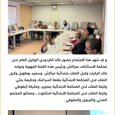
د
ا
إ
ل
ك
ت
ر
و
ن
ي
و قد شهد هذا الاجتماع حضور خالد الكردودي الوكيل العام لدى
ا
محكمة الاستئناف بمراكش ورئيس هذه اللجنة الجهوية ونوابه
خالد الركيك وكيل الملك بابتدائية مراكش وسعيد بوطويل وكيل
الملك لدى المحكمة الابتدائية بقلعة السراغنة، وحكيمة بحثي
وكيلة الملك لدى المحكمة الابتدائية ببنجرير، ومليكة أزطوطي
وكيلة الملك لدى المحكمة الابتدائية امنتانوت ، وممثلو المجتمع
المدني والتربوي والحقوقي .