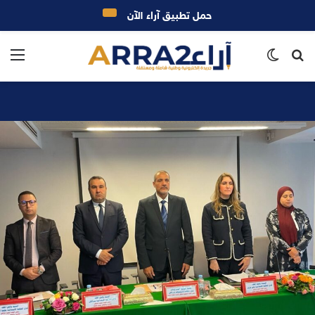
حمل تطبيق آراء الآن
بحث
الوضع
الق
عن
المظلم