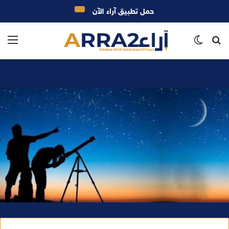
حمل تطبيق آراء الآن
بحث
الوضع
الق
عن
المظلم