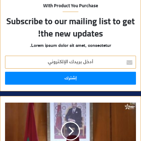
With Product You Purchase
Subscribe to our mailing list to get
the new updates!
Lorem ipsum dolor sit amet, consectetur.
أ
د
خ
ل
ب
ر
ي
د
ك
ا
ل
إ
ل
ك
ت
ر
و