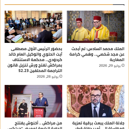
الملك محمد السادس: لم أبحث
بحضور الرئيس الأول مصطفى
عن مجد شخصي.. وهَمي كرامة
آيت الحلوي والوكيل العام خالد
المغاربة
كردودي.. محكمة الاستئناف
بمراكش تفتح ورش تنزيل قانون
يوليو 29, 2026
التراجمة المحلفين 52.23
يوليو 28, 2026
جلالة الملك يبعث برقية تعزية
من مراكش .. أخنوش يفتتح
ومواساة إلى أمير دولة قطر
الدورة الرابعة لمعرض “جيتكس