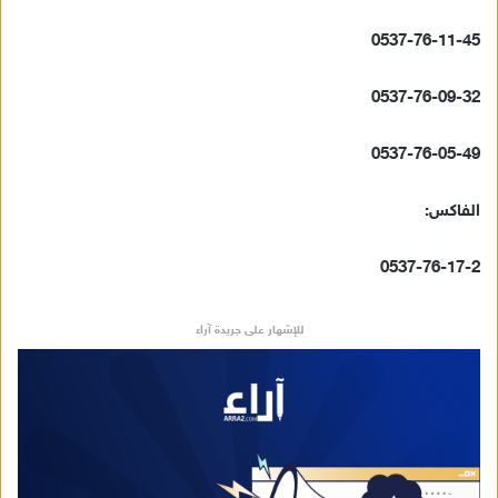
ت
ر
0537-76-11-45
و
ن
0537-76-09-32
ي
ا
0537-76-05-49
الفاكس:
0537-76-17-2
للإشهار على جريدة آراء