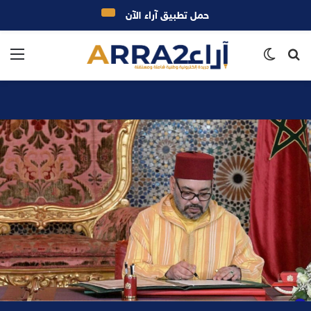
حمل تطبيق آراء الآن
بحث
الوضع
الق
عن
المظلم