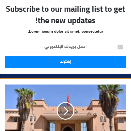
Subscribe to our mailing list to get
the new updates!
Lorem ipsum dolor sit amet, consectetur.
أ
د
خ
ل
ب
ر
ي
د
ك
ا
ل
إ
ل
ك
ت
ر
و
ن
ي