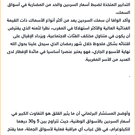
التدابير المتخذة لضبط أسعار السردين والحد من المضاربة في أسواق
ي
السمك.
د
وأكد الوافا أن سمك السردين يعد من أكثر أنواع الأسماك ذات القيمة
ا
الغذائية العالية والأكثر استهلاكا في المغرب، نظرا لثمنه الذي يفترض
إ
ل
أن يكون في متناول مختلف الفئات الاجتماعية، ويزداد الإقبال على
ك
اقتنائه بشكل ملحوظ خلال شهر رمضان الذي سيحل علينا بحول الله
ت
نهاية الأسبوع الجاري، فهو يعتبر عنصرا أساسيا في مائدة الإفطار لدى
ر
العديد من الأسر المغربية.
و
ن
ي
ا
وأوضح المستشار البرلماني أن ما يثير القلق هو التفاوت الكبير في
أسعار السردين بالأسواق الوطنية، حيث تتراوح بين 5 و30 درهما
للكيلوغرام، في ظل غياب أي مراقبة فعلية لأسواق الجملة، مما يفتح