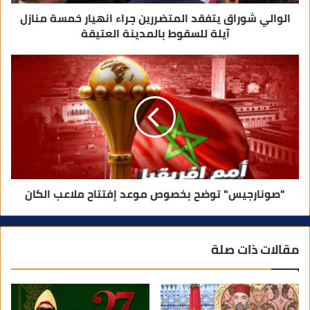
الوالي شوراق يتفقد المتضررين جراء انهيار خمسة منازل
آيلة للسقوط بالمدينة العتيقة
"صونارجيس" توضح بخصوص موعد إفتتاح ملاعب الكان
مقالات ذات صلة