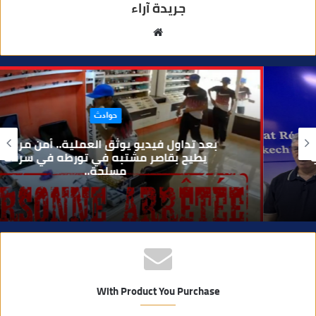
جريدة آراء
م
و
ق
ع
ا
حوادث
ل
و
بعد تداول فيديو يوثق العملية.. أمن مراكش
ي
يطيح بقاصر مشتبه في تورطه في سرقة
مسلحة..
ب
With Product You Purchase