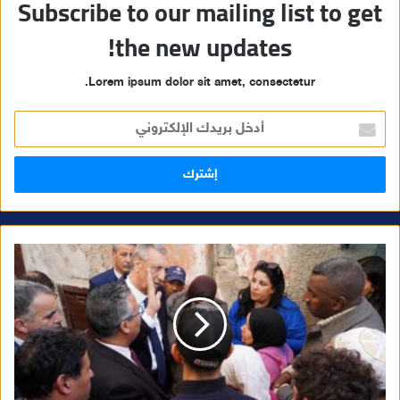
Subscribe to our mailing list to get
the new updates!
Lorem ipsum dolor sit amet, consectetur.
أ
د
خ
ل
ب
ر
ي
د
ك
ا
ل
إ
ل
ك
ت
ر
و
ن
ي