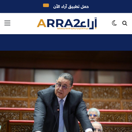
حمل تطبيق آراء الآن
بحث
الوضع
الق
عن
المظلم