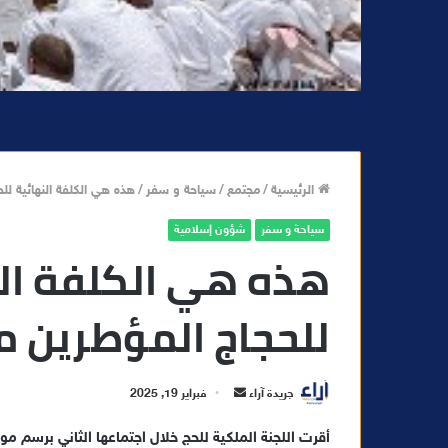
الرئيسية
/
مجتمع
/
سياحة و سفر
/
هذه هي الكلفة النهائية ل
سياحة و سفر
شؤون إسلامية
هذه هي الكلفة الن
للحجاج المؤطرين م
أ
جريدة آراء
فبراير 19, 2025
ر
س