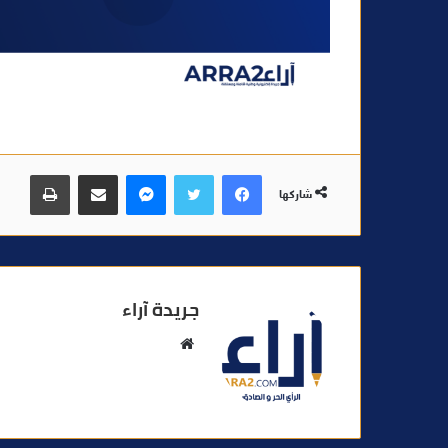
فيسبوك
تويتر
ماسنجر
مشاركة عبر البريد
طباعة
شاركها
جريدة آراء
م
و
ق
ع
ا