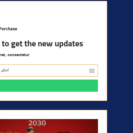
 Purchase
t to get the new updates!
et, consectetur.
أ
د
خ
ل
ب
ر
ي
د
ك
ا
ل
إ
ل
ك