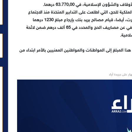
ؤون الإسلامية، في 63.770,00 درهما.
لملكية للحج، التي اطلعت على التدابير المتخذة منذ الاجتماع
الأول، وبعد مناقشة النقط الواردة في جدول الأعمال، أقرت، أيضا، قيام مصالح بريد بنك بإرجاع مبلغ 1230 درهما
للمواطنات والمواطنين الذين سبق لهم أداء المبلغ الجزافي عن مصاريف الحج والمحدد في 65 ألف درهم ضمن لائحة
امية.
ذا المبلغ إلى المواطنات والمواطنين المعنيين بالأمر ابتداء من
ار على جريدة آراء