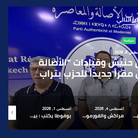
رأ التالي
حوادث
 4, 2026
العملية.. أمن مراكش يطيح
رطه في سرقة مسلحة..
أغسطس 1, 2026
أغسطس 6, 2026
أغسطس 6, 2026
لا 1.. حلم عالمي توقف في المنعرج الأخير؟
بوفوطا يكتب : بين صمت الحكومة وسباق الانتخابات… هل أصبحت إدارة الأزمات خارج أولويات الفاعلين السياسيين؟
رشيد نجاح يدق ناقوس الخطر بشأن تعثر الملفات الاستثمارية بمراكش ويدعو إلى تسريع المساطر الإدارية..