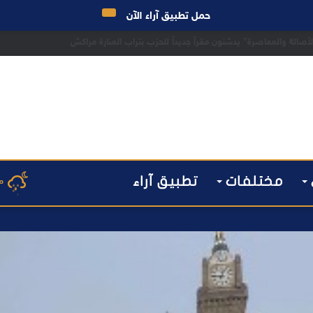
حمل تطبيق آراء الآن
 مراكش يطيح بقاصر مشتبه في تورطه في سرقة مسلحة..
مختلفات
تطبيق آراء
م