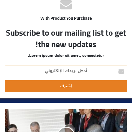
With Product You Purchase
Subscribe to our mailing list to get
the new updates!
Lorem ipsum dolor sit amet, consectetur.
أ
د
خ
ل
ب
ر
ي
د
ك
ا
ل
إ
ل
ك