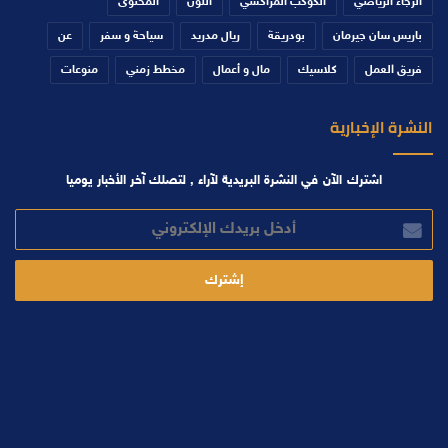
الرجاء الرياضي
الكوكب المراكشي
اللون
المحتوى
باريس سان جيرمان
بودريقة
ريال مدريد
سياحة و سفر
عن
فريق العمل
كلاسيك
مال و أعمال
مخطط زمني
منوعات
النشرة الإخبارية
اشترك الآن في النشرة البريدية لآراء , لتصلك آخر الأخبار يوميا
أدخل
بريدك
الإلكتروني