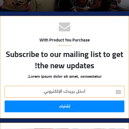
With Product You Purchase
Subscribe to our mailing list to get
the new updates!
Lorem ipsum dolor sit amet, consectetur.
أ
د
خ
ل
ب
ر
ي
د
ك