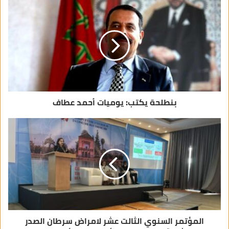
ا
ل
إ
ل
ك
ت
ر
و
ن
ي
بنطلحة يكتب: يوميات أحمد عطاف
المؤتمر السنوي الثالت عشر لامراض سرطان الصدر