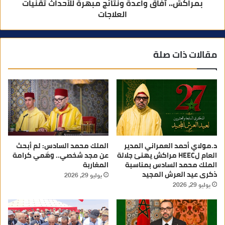
بمراكش.. آفاق واعدة ونتائج مبهرة للأحداث تقنيات
العلاجات
مقالات ذات صلة
د.مولاي أحمد العمراني المدير
الملك محمد السادس: لم أبحث
العام لHEEC مراكش يهنئ جلالة
عن مجد شخصي.. وهَمي كرامة
الملك محمد السادس بمناسبة
المغاربة
ذكرى عيد العرش المجيد
يوليو 29, 2026
يوليو 29, 2026