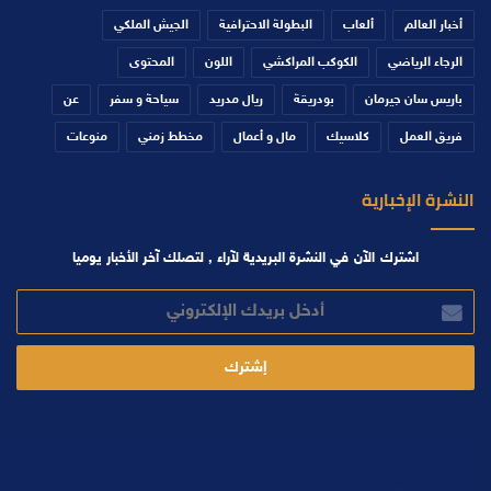
أخبار العالم
ألعاب
البطولة الاحترافية
الجيش الملكي
الرجاء الرياضي
الكوكب المراكشي
اللون
المحتوى
باريس سان جيرمان
بودريقة
ريال مدريد
سياحة و سفر
عن
فريق العمل
كلاسيك
مال و أعمال
مخطط زمني
منوعات
النشرة الإخبارية
اشترك الآن في النشرة البريدية لآراء , لتصلك آخر الأخبار يوميا
أدخل
بريدك
الإلكتروني