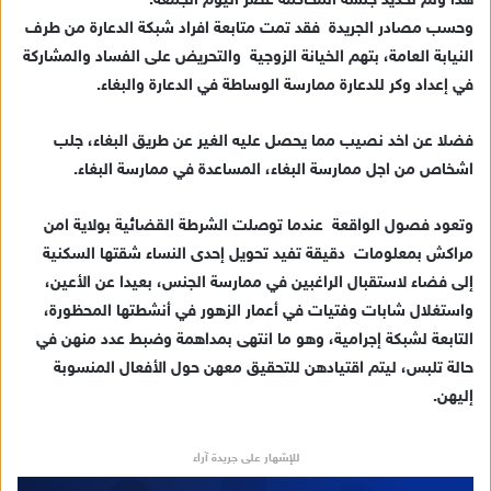
هذا وتم تحديد جلسة المحاكمة عصر اليوم الجمعة.
د
وحسب مصادر الجريدة فقد تمت متابعة افراد شبكة الدعارة من طرف
ا
النيابة العامة، بتهم الخيانة الزوجية والتحريض على الفساد والمشاركة
إ
في إعداد وكر للدعارة ممارسة الوساطة في الدعارة والبغاء.
ل
ك
ت
فضلا عن اخد نصيب مما يحصل عليه الغير عن طريق البغاء، جلب
ر
اشخاص من اجل ممارسة البغاء، المساعدة في ممارسة البغاء.
و
ن
وتعود فصول الواقعة عندما توصلت الشرطة القضائية بولاية امن
ي
مراكش بمعلومات دقيقة تفيد تحويل إحدى النساء شقتها السكنية
ا
إلى فضاء لاستقبال الراغبين في ممارسة الجنس، بعيدا عن الأعين،
واستغلال شابات وفتيات في أعمار الزهور في أنشطتها المحظورة،
التابعة لشبكة إجرامية، وهو ما انتهى بمداهمة وضبط عدد منهن في
حالة تلبس، ليتم اقتيادهن للتحقيق معهن حول الأفعال المنسوبة
إليهن.
للإشهار على جريدة آراء