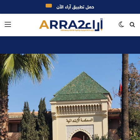
حمل تطبيق آراء الآن
بحث
الوضع
الق
عن
المظلم