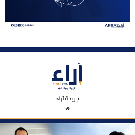
جريدة آراء
م
و
ق
ع