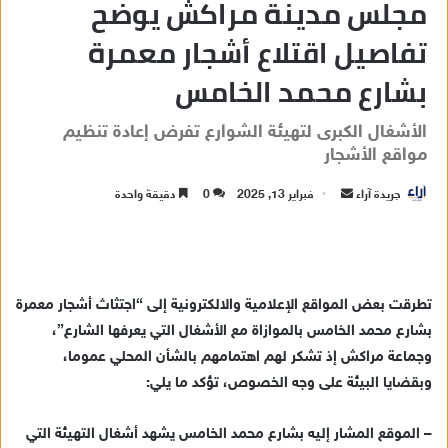
مجلس مدينة مراكش يوضح
تفاصيل اقتلاع أشجار معمرة
بشارع محمد الخامس
الأشغال الكبرى لتهيئة الشوارع تفرض إعادة تنظيم
مواقع الأشجار
جريدة آراء
أ
فبراير 13, 2025
0
دقيقة واحدة
ر
س
ل
ب
تطرقت بعض المواقع الإعلامية والالكترونية إلى “اجتثاث أشجار معمرة
ر
بشارع محمد الخامس بالموازاة مع الأشغال التي يعرفها الشارع”،
ي
وجماعة مراكش إذ تشكر لهم اهتمامهم بالشأن المحلي عموما،
د
وبقضايا البيئة على وجه الخصوص، تؤكد ما يلي:
ا
إ
– الموقع المشار إليه بشارع محمد الخامس يشهد أشغال التهيئة التي
ل