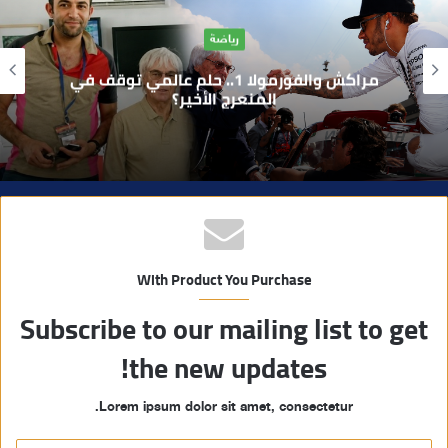
ا
آراء
ل
و
بوفوطا يكتب : بين صمت الحكومة وسباق
ي
الانتخابات… هل أصبحت إدارة الأزمات خارج
أولويات الفاعلين السياسيين؟
ب
With Product You Purchase
Subscribe to our mailing list to get
the new updates!
Lorem ipsum dolor sit amet, consectetur.
أ