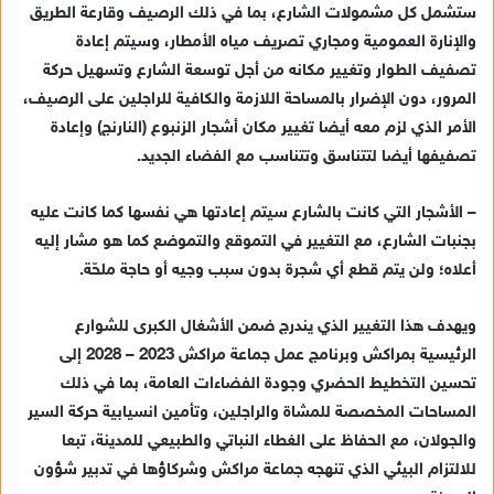
ك
ستشمل كل مشمولات الشارع، بما في ذلك الرصيف وقارعة الطريق
ت
والإنارة العمومية ومجاري تصريف مياه الأمطار، وسيتم إعادة
ر
تصفيف الطوار وتغيير مكانه من أجل توسعة الشارع وتسهيل حركة
و
المرور، دون الإضرار بالمساحة اللازمة والكافية للراجلين على الرصيف،
ن
الأمر الذي لزم معه أيضا تغيير مكان أشجار الزنبوع (النارنج) وإعادة
ي
تصفيفها أيضا لتتناسق وتتناسب مع الفضاء الجديد.
ا
– الأشجار التي كانت بالشارع سيتم إعادتها هي نفسها كما كانت عليه
بجنبات الشارع، مع التغيير في التموقع والتموضع كما هو مشار إليه
أعلاه؛ ولن يتم قطع أي شجرة بدون سبب وجيه أو حاجة ملحّة.
ويهدف هذا التغيير الذي يندرج ضمن الأشغال الكبرى للشوارع
الرئيسية بمراكش وبرنامج عمل جماعة مراكش 2023 – 2028 إلى
تحسين التخطيط الحضري وجودة الفضاءات العامة، بما في ذلك
المساحات المخصصة للمشاة والراجلين، وتأمين انسيابية حركة السير
والجولان، مع الحفاظ على الغطاء النباتي والطبيعي للمدينة، تبعا
للالتزام البيئي الذي تنهجه جماعة مراكش وشركاؤها في تدبير شؤون