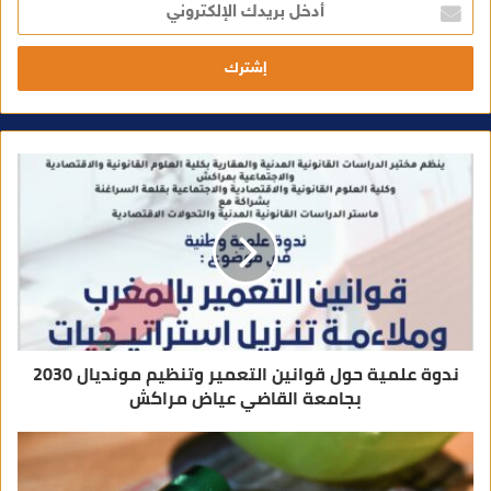
د
خ
ل
ب
ر
ي
د
ك
ا
ل
إ
ل
ك
ت
ر
و
ن
ي
ندوة علمية حول قوانين التعمير وتنظيم مونديال 2030
بجامعة القاضي عياض مراكش