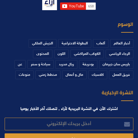
الوسوم
أخبار العالم
ألعاب
البطولة الاحترافية
الجيش الملكي
الرجاء الرياضي
الكوكب المراكشي
اللون
المحتوى
باريس سان جيرمان
بودريقة
ريال مدريد
سياحة و سفر
عن
فريق العمل
كلاسيك
مال و أعمال
مخطط زمني
منوعات
النشرة الإخبارية
اشترك الآن في النشرة البريدية لآراء , لتصلك آخر الأخبار يوميا
أدخل
بريدك
الإلكتروني