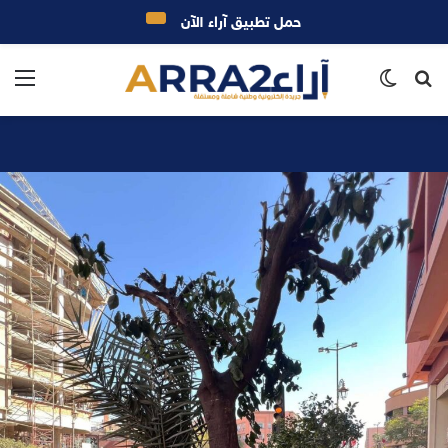
حمل تطبيق آراء الآن
بحث
الوضع
الق
عن
المظلم