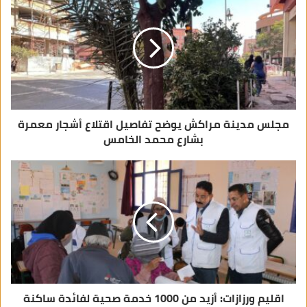
إ
ل
ك
ت
ر
و
ن
ي
مجلس مدينة مراكش يوضح تفاصيل اقتلاع أشجار معمرة
بشارع محمد الخامس
اقليم ورزازات: أزيد من 1000 خدمة صحية لفائدة ساكنة