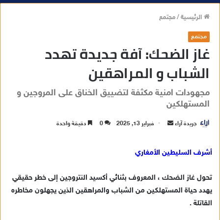
الرئيسية
/
مجتمع
مجتمع
غاز الضحك: آفة جديدة تهدد
الشباب و المراهقين
مجهودات امنية مكثفة لتضييق الخناق على المروجين و
المستهلكين
جريدة آراء
أ
فبراير 13, 2025
0
دقيقة واحدة
ر
س
أشرف السليطين الأمغاري
ل
ب
تحول غاز الضحك ، المعروف بثنائي أكسيد النتروجين إلى خطر حقيقي
ر
يهدد حياة المستهلكين من الشباب والمراهقين الذين يجهلون مخاطره
ي
القاتلة .
د
ا