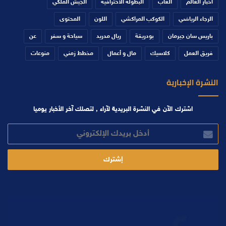
أخبار العالم
ألعاب
البطولة الاحترافية
الجيش الملكي
الرجاء الرياضي
الكوكب المراكشي
اللون
المحتوى
باريس سان جيرمان
بودريقة
ريال مدريد
سياحة و سفر
عن
فريق العمل
كلاسيك
مال و أعمال
مخطط زمني
منوعات
النشرة الإخبارية
اشترك الآن في النشرة البريدية لآراء , لتصلك آخر الأخبار يوميا
أدخل
بريدك
الإلكتروني