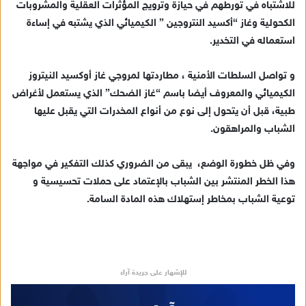
للاشتباه في تورطهم في حيازة وترويج المؤثرات العقلية والمشروبات
الكحولية وغاز “أكسيد النتروجين ” الكيميائي الذي يشتبه في إساءة
استعماله في التخدير.
و تواصل السلطات الأمنية ، مطاردتها لمروجي غاز أوكسيد النيتروز
الكيميائي والمعروف أيضا باسم “غاز الضحك” الذي يستعمل لأغراض
طبية، قبل أن يتحول إلى نوع من أنواع المخدرات التي يقبل عليها
الشباب والمراهقون.
وفي ظل خطورة الوضع، يبقى من الضروري كذلك التفكير في مواجهة
هذا الخطر المنتشر بين الشباب بالإعتماد على حملات تحسيسية و
توعية الشباب بمخاطر إستهلاك هذه المادة السامة.
للإشهار على جريدة آراء