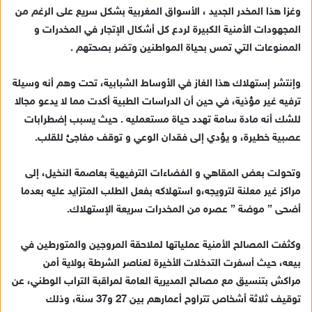
وغزا هذا المخدر الجديد ، الأسواق المغربية بشكل سريع على الرغم من
إ
المجهودات الأمنية الكبيرة لردع كل أشكال الإتجار في المخدرات و
ل
ك
الممنوعات التي تمس بحياة المواطنين وتضر بصحتهم .
ت
ر
وإنتشر إستهلاك هذا الغاز في الأوساط الشبابية، تحت وهم أنه وسيلة
و
ترفيه غير مؤذية، في حين أن الدراسات الطبية أكدت مما لا يدعو مجالا
ن
للشك أنه مادة سامة تهدد حياة مستعمليه . حيث يسبب إضطرابات
ي
عصبية خطيرة، و يؤدي إلى فقدان الوعي و توقف مفاجئ للقلب.
ا
وتحولت بعض المقاهي و الفضاءات الترفيهية بعاصمة النخيل، إلى
مراكز غير معلنة لترويجه،و استهلاكه بفعل الطلب المتزايد عليه بعدما
أضحى ” موضة ” عصره من المخدرات سريعة الإستهلاك.
وكثفت المصالح الأمنية عملياتها لملاحقة المروجين والمتورطين في
بيعه، حيث أسفرت التدخلات الأخيرة لعناصر الشرطة بولاية أمن
مراكش بتنسيق مع مصالح المديرية العامة لمراقبة التراب الوطني، عن
توقيف ثلاثة أشخاص تتراوح أعمارهم بين 27 و37 سنة، وذلك