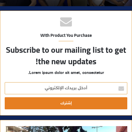
With Product You Purchase
Subscribe to our mailing list to get
the new updates!
Lorem ipsum dolor sit amet, consectetur.
أ
د
خ
ل
ب
ر
ي
د
ك
ا
ل