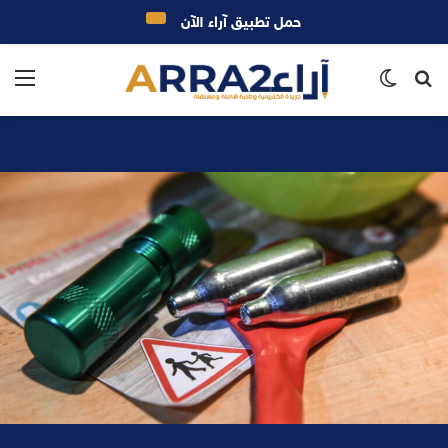
حمل تطبيق آراء الآن
بحث
الوضع
الق
عن
المظلم