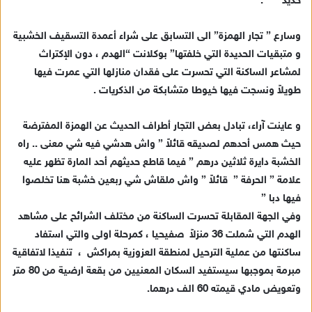
حديد ” .
إ
ل
ك
وسارع ” تجار الهمزة” الى التسابق على شراء أعمدة التسقيف الخشبية
ت
و متبقيات الحديدة التي خلفتها” بوكلانت “الهدم ، دون الإكتراث
ر
لمشاعر الساكنة التي تحسرت على فقدان منازلها التي عمرت فيها
و
طويلاً ونسجت فيها خيوطا متشابكة من الذكريات .
ن
ي
و عاينت آراء، تبادل بعض التجار أطراف الحديث عن الهمزة المفترضة
ا
حيث همس أحدهم لصديقه قائلاً ” واش هدشي فيه شي معنى .. راه
الخشبة دايرة ثلاثين درهم ” فيما قاطع حديثهم أحد المارة تظهر عليه
علامة ” الحرفة ” قائلاً ” واش ملقاش شي ربعين خشبة هنا تخلصوا
فيها دبا ”
وفي الجهة المقابلة تحسرت الساكنة من مختلف الشرائح على مشاهد
الهدم التي شملت 36 منزلاً صفيحيا ، كمرحلة اولى والتي استفاد
ساكنتها من عملية الترحيل لمنطقة العزوزية بمراكش ، تنفيذا لاتفاقية
مبرمة بموجبها سيستفيد السكان المعنيين من بقعة ارضية من 80 متر
وتعويض مادي قيمته 60 الف درهما.