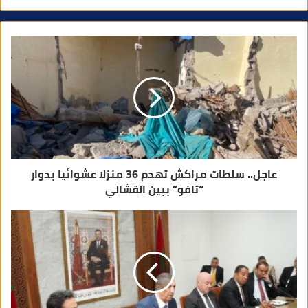
ي
د
ك
ا
ل
إ
ل
ك
ت
ر
و
ن
ي
عاجل.. سلطات مراكش تهدم 36 منزلا عشوائيا بدوار
“تافو” ببين القشالي