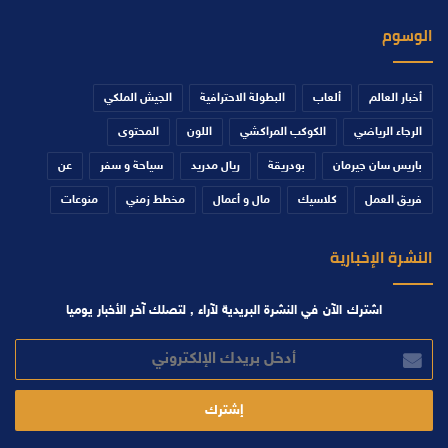
الوسوم
أخبار العالم
ألعاب
البطولة الاحترافية
الجيش الملكي
الرجاء الرياضي
الكوكب المراكشي
اللون
المحتوى
باريس سان جيرمان
بودريقة
ريال مدريد
سياحة و سفر
عن
فريق العمل
كلاسيك
مال و أعمال
مخطط زمني
منوعات
النشرة الإخبارية
اشترك الآن في النشرة البريدية لآراء , لتصلك آخر الأخبار يوميا
أدخل
بريدك
الإلكتروني