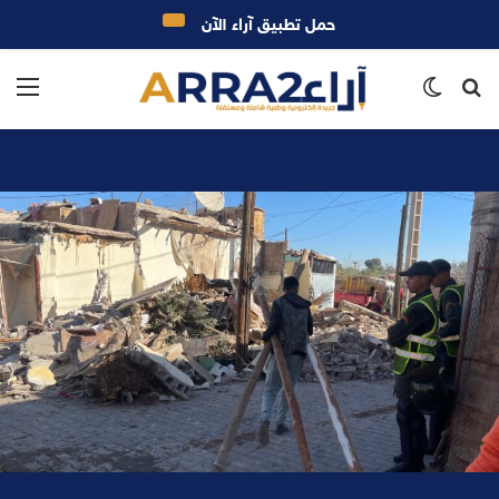
حمل تطبيق آراء الآن
بحث
الوضع
الق
عن
المظلم