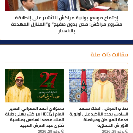
إجتماع موسع بولاية مراكش للتأشير على إنطلاقة
مشروع مراكش: مدن بدون صفيح” و”المنازل المهددة
بالانهيار
مقالات ذات صلة
خطاب العرش.. الملك محمد
د.مولاي أحمد العمراني المدير
السادس يجدد التأكيد على أولوية
العام لHEEC مراكش يهنئ جلالة
خدمة المواطن ومواصلة
الملك محمد السادس بمناسبة
الأوراش التنموية
ذكرى عيد العرش المجيد
يوليو 29, 2026
يوليو 29, 2026