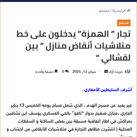
الرئيسية
/
مجتمع
مجتمع
تجار ” الهمزة” يدخلون على خط
متلاشيات أنقاض منازل ” بين
لقشالي “
جريدة آراء
أ
فبراير 13, 2025
0
دقيقة واحدة
ر
س
أشرف السليطين الأمغاري .
ل
ب
غير بعيد عن مسرح الهدم ، الذي شمل صباح يومه الخميس 13 يناير
ر
الجاري ،منازل صفيح بدوار “تافو” بالحي العسكري يوسف ابن تشافين
ي
بمراكش في اطار اتفاقية مسبقة بين بعض الساكنة و السلطات
د
المحلية ( انتشرت مظاهر التجارة في متلاشيات الأنقاض من أخشاب و
ا