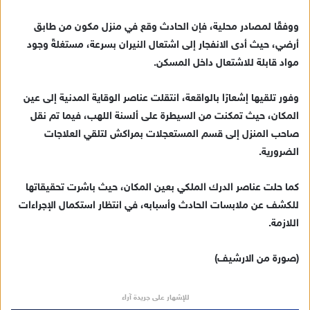
ي
ووفقًا لمصادر محلية، فإن الحادث وقع في منزل مكون من طابق
د
أرضي، حيث أدى الانفجار إلى اشتعال النيران بسرعة، مستغلةً وجود
ا
مواد قابلة للاشتعال داخل المسكن.
إ
ل
ك
وفور تلقيها إشعارًا بالواقعة، انتقلت عناصر الوقاية المدنية إلى عين
ت
المكان، حيث تمكنت من السيطرة على ألسنة اللهب، فيما تم نقل
ر
صاحب المنزل إلى قسم المستعجلات بمراكش لتلقي العلاجات
و
الضرورية.
ن
ي
كما حلت عناصر الدرك الملكي بعين المكان، حيث باشرت تحقيقاتها
ا
للكشف عن ملابسات الحادث وأسبابه، في انتظار استكمال الإجراءات
اللازمة.
(صورة من الارشيف)
للإشهار على جريدة آراء