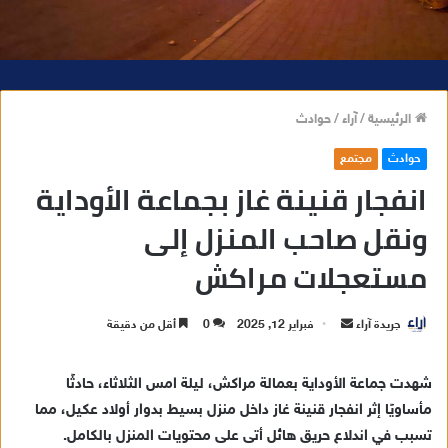
الرئيسية
/
آراء
/
حوادث
حوادث
مجتمع
انفجار قنينة غاز بجماعة الأوداية
ونقل صاحب المنزل إلى
مستعجلات مراكش
جريدة آراء
أ
فبراير 12, 2025
0
أقل من دقيقة
ر
س
شهدت جماعة الأوداية بعمالة مراكش، ليلة امس الثلاثاء، حادثًا
ل
مأساويًا إثر انفجار قنينة غاز داخل منزل بسيط بدوار أولاد عكيل، مما
ب
تسبب في اندلاع حريق هائل أتى على محتويات المنزل بالكامل.
ر