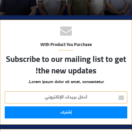
With Product You Purchase
Subscribe to our mailing list to get
the new updates!
Lorem ipsum dolor sit amet, consectetur.
أ
د
خ
ل
ب
ر
ي
د
ك