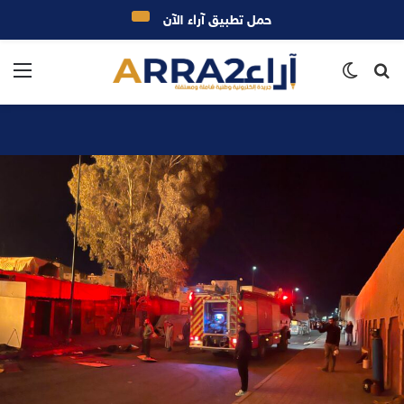
حمل تطبيق آراء الآن
بحث
الوضع
الق
عن
المظلم