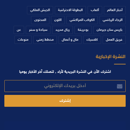
أخبار العالم
ألعاب
البطولة الاحترافية
الجيش الملكي
الرجاء الرياضي
الكوكب المراكشي
اللون
المحتوى
باريس سان جيرمان
بودريقة
ريال مدريد
سياحة و سفر
عن
فريق العمل
كلاسيك
مال و أعمال
مخطط زمني
منوعات
النشرة الإخبارية
اشترك الآن في النشرة البريدية لآراء , لتصلك آخر الأخبار يوميا
أدخل
بريدك
الإلكتروني