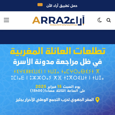
حمل تطبيق آراء الآن
بحث
الوضع
الق
عن
المظلم