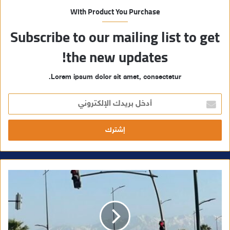
With Product You Purchase
Subscribe to our mailing list to get
the new updates!
Lorem ipsum dolor sit amet, consectetur.
أ
د
خ
ل
ب
ر
ي
د
ك
ا
ل
إ
ل
ك
ت
ر
و