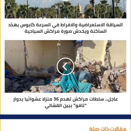
ن
ي
السياقة الاستعراضية والافراط في السرعة كابوس يهدّد
الساكنة ويخدش صورة مراكش السياحية
عاجل.. سلطات مراكش تهدم 36 منزلا عشوائيا بدوار
“تافو” ببين القشالي
مقالات ذات صلة