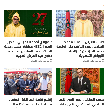
خطاب العرش.. الملك محمد
د.مولاي أحمد العمراني المدير
السادس يجدد التأكيد على أولوية
العام لHEEC مراكش يهنئ جلالة
خدمة المواطن ومواصلة
الملك محمد السادس بمناسبة
الأوراش التنموية
ذكرى عيد العرش المجيد
يوليو 29, 2026
يوليو 29, 2026
سعيد الدكالي رئيس نادي النصر
إقليم قلعة السراغنة.. تدشين
الرياضي المراكشي يهنئ جلالة
محطة لتحلية المياه وإعطاء