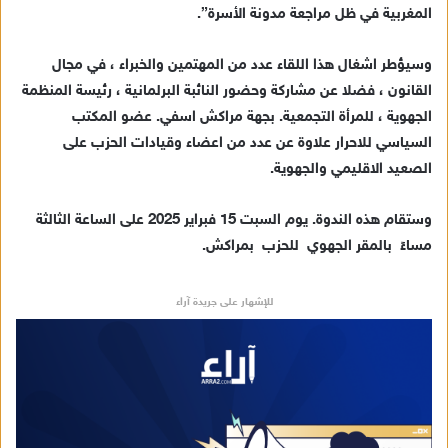
المغربية في ظل مراجعة مدونة الأسرة”.
ر
ي
وسيؤطر اشغال هذا اللقاء عدد من المهتمين والخبراء ، في مجال
د
القانون ، فضلا عن مشاركة وحضور النائبة البرلمانية ، رئيسة المنظمة
ا
الجهوية ، للمرأة التجمعية. بجهة مراكش اسفي. عضو المكتب
إ
السياسي للاحرار علاوة عن عدد من اعضاء وقيادات الحزب على
ل
ك
الصعيد الاقليمي والجهوية.
ت
ر
وستقام هذه الندوة. يوم السبت 15 فبراير 2025 على الساعة الثالثة
و
مساءً بالمقر الجهوي للحزب بمراكش.
ن
ي
للإشهار على جريدة آراء
ا