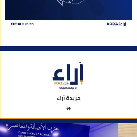
جريدة آراء
م
و
ق
ع