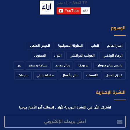
الوسوم
أخبار العالم
ألعاب
البطولة الاحترافية
الجيش الملكي
الرجاء الرياضي
الكوكب المراكشي
اللون
المحتوى
باريس سان جيرمان
بودريقة
ريال مدريد
سياحة و سفر
عن
فريق العمل
كلاسيك
مال و أعمال
مخطط زمني
منوعات
النشرة الإخبارية
اشترك الآن في النشرة البريدية لآراء , لتصلك آخر الأخبار يوميا
أدخل
بريدك
الإلكتروني