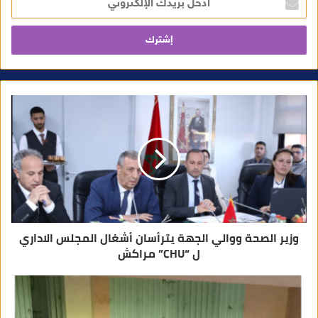
د
خ
ل
ب
ر
ي
د
ك
ا
ل
إ
ل
ك
ت
ر
و
ن
ي
وزير الصحة ووالي الجهة يترأسان أشغال المجلس الاداري
ل “CHU” مراكش