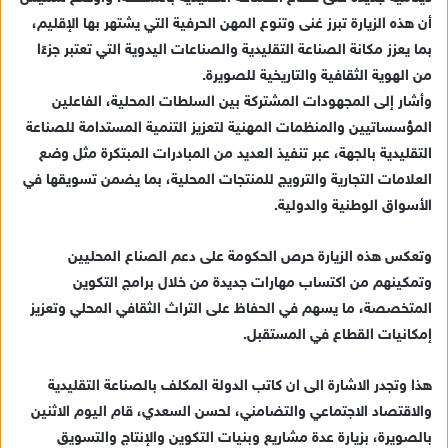
ي
أن هذه الزيارة تبرز غنى وتنوع المهن الحرفية التي يشتهر بها الإقليم،
د
بما يعزز مكانة الصناعة التقليدية والصناعات اليدوية التي تعتبر جزءًا
ا
من الهوية الثقافية والتاريخية للصويرة.
إ
ل
وأشار إلى المجهودات المشتركة بين السلطات المحلية، الفاعلين
ك
المؤسساتيين والمنظمات المهنية لتعزيز التنمية المستدامة للصناعة
ت
التقليدية بالجهة، عبر تنفيذ العديد من المبادرات المبتكرة مثل وضع
ر
العلامات التجارية والترويج للمنتجات المحلية، بما يضمن تسويقها في
و
الأسواق الوطنية والدولية.
ن
ي
وتعكس هذه الزيارة حرص الحكومة على دعم الصناع المحليين
ا
وتمكينهم من اكتساب مهارات جديدة من خلال برامج التكوين
المتخصصة، ما يسهم في الحفاظ على التراث الثقافي المحلي وتعزيز
إمكانيات القطاع في المستقبل.
هذا وتجدر الاشارة الى ان كاتب الدولة المكلف بالصناعة التقليدية
والاقتصاد الاجتماعي والتضامني، لحسن السعدي، قام اليوم الاثنين
بالصويرة، بزيارة عدة مشاريع وبنيات التكوين والإنتاج والتسويق