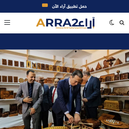
حمل تطبيق آراء الآن
بحث
الوضع
الق
عن
المظلم