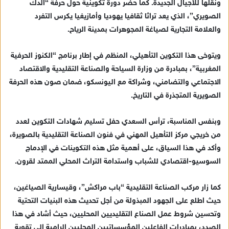
ونقلها للأجيال الجديدة. كما حضر دورة تكوينية حول حرفة “الدك
الصويري”، الذي يعد تراثا ثقافيا يهوديا وأمازيغيا يكرس التفرد
والعلامة التجارية لصياغة المجوهرات بمدينة الرياح.
ويتوخى هذا التكوين التأهيلي، المنظم في إطار برنامج “الكنوز الحرفية
المغربية”، بمبادرة من وزارة السياحة والصناعة التقليدية والاقتصاد
الاجتماعي والتضامني، وشراكة مع اليونسكو، ضمان صون هذه الحرفة
الصويرية المتجذرة في التاريخ.
وبنفس المناسبة، ترأس السعدي حفل تسليم شهادات التكوين لعدد
من خريجي مركز التأهيل المهني في فنون الصناعة التقليدية بالصويرة،
وأكد في هذا السياق، على أهمية مثل هذه التكوينات في الإدماج
السوسيو-اقتصادي للشباب واستدامة التراث المحلي الممتد لقرون.
كما زار مركب الصناعة التقليدية “باب مراكش”، وقيسارية الصياغين،
حيث اطلع على الجهود المبذولة من أجل تحديث هذه البنيات التحتية
وتحسين شروط عمل الصناع التقليديين المحليين، حيث أشاد في هذا
الصدد، بمبادرات الفاعلين المؤسساتيين المحليين الرامية إلى تقوية