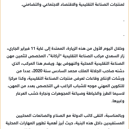
لمنتجات الصناعة التقليدية والاقتصاد الاجتماعي والتضامني.
وخلال اليوم الأول من هذه الزيارة، الممتدة إلى غاية 11 فبراير الجاري،
زار السعدي مركب الصناعة التقليدية “أركانة”، المخصص لتثمين مهن
الصناعة التقليدية المحلية والنهوض بها. ويضم هذا المركب، الذي
دشنه صاحب الجلالة الملك محمد السادس سنة 2020، عددا من
ورشات الإنتاج وقاعات لعرض منتجات الصناعة التقليدية، وكذا مركزا
للتكوين المهني موجه للشباب الراغب في التخصص بعدد من المهن،
لاسيما الطرز والخياطة وصياغة المجوهرات ونجارة خشب العرعار
وغيرها.
وبالمناسبة، التقى كاتب الدولة مع الصناع والصانعات المحليين
المستفيدين داخل هذه البنية، حيث أبرز أهمية تطوير المهارات المحلية