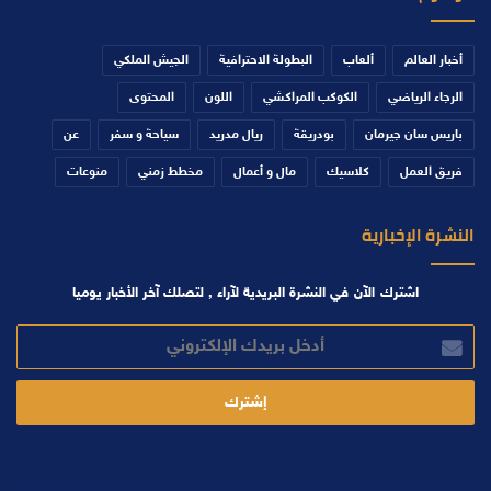
أخبار العالم
ألعاب
البطولة الاحترافية
الجيش الملكي
الرجاء الرياضي
الكوكب المراكشي
اللون
المحتوى
باريس سان جيرمان
بودريقة
ريال مدريد
سياحة و سفر
عن
فريق العمل
كلاسيك
مال و أعمال
مخطط زمني
منوعات
النشرة الإخبارية
اشترك الآن في النشرة البريدية لآراء , لتصلك آخر الأخبار يوميا
أدخل
بريدك
الإلكتروني