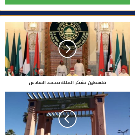
ر
ي
د
ك
ا
ل
إ
ل
ك
ت
ر
و
ن
ي
فلسطين تشكر الملك محمد السادس