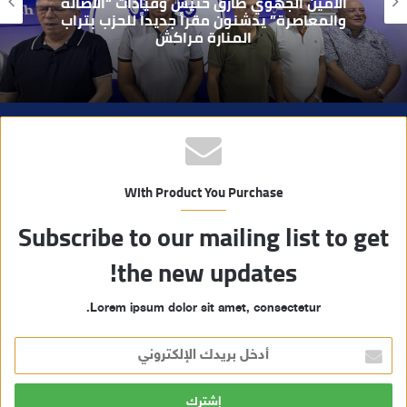
بعد تداول فيديو يوثق العملية.. أمن مراكش
ي
يطيح بقاصر مشتبه في تورطه في سرقة
مسلحة..
ب
With Product You Purchase
Subscribe to our mailing list to get
the new updates!
Lorem ipsum dolor sit amet, consectetur.
أ
د
خ
ل
ب