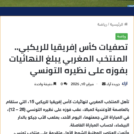
الرئيسية
/
رياضة
رياضة
تصفيات كأس إفريقيا للريكبي..
المنتخب المغربي يبلغ النهائيات
بفوزه على نظيره التونسي
جريدة آراء
أ
فبراير 10, 2025
0
دقيقة واحدة
ر
س
تأهل المنتخب المغربي لنهائيات كأس إفريقيا للريكبي 15، التي ستقام
ل
بالعاصمة الأوغندية كمبالا، عقب فوزه على نظيره التونسي (26 – 12)،
ب
في المباراة التي جمعتهما، اليوم الأحد، بملعب الأب جيكو بالدار
ر
البيضاء، لحساب المباراة الفاصلة.
ي
وأنهت العناصر الوطنية الشوط الأول متقدمة على منتخب تونس،