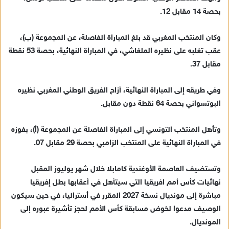
د
بحصة 14 مقابل 12.
ا
إ
وكان المنتخب المغربي قد بلغ المباراة الفاصلة، عن المجموعة (ب)،
ل
ك
عقب تغلبه على نظيره الملغاشي، في المباراة النهائية، بحصة 53 نقطة
ت
مقابل 37.
ر
و
وفي طريقه إلى المباراة النهائية، أزاح الفريق الوطني المغربي نظيره
ن
البوتسواني بحصة 64 نقطة دون مقابل.
ي
ا
وتأهل المنتخب التونسي إلى المباراة الفاصلة عن المجموعة (أ)، بفوزه
في المباراة النهائية على المنتخب الزامبي بحصة 29 مقابل 07.
وتستضيف العاصمة الأوغندية كامابلا خلال شهر يوليوز المقبل
نهائيات كأس أمم افريقيا التي سيتأهل في أعقابها بطل إفريقيا
مباشرة إلى مونديال نسخة 2027 المقرر في أستراليا، في حين سيكون
الوصيف مدعوا لخوض مسابقة كأس الأمم لحجز تأشيرة عبوره إلى
المونديال.