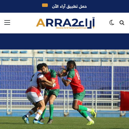
حمل تطبيق آراء الآن
بحث
الوضع
الق
عن
المظلم