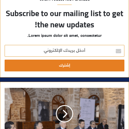
Subscribe to our mailing list to get
the new updates!
Lorem ipsum dolor sit amet, consectetur.
أ
د
خ
ل
ب
ر
ي
د
ك
ا
ل
إ
ل
ك
ت
ر
و
ن