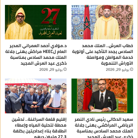
خطاب العرش.. الملك محمد
د.مولاي أحمد العمراني المدير
السادس يجدد التأكيد على أولوية
العام لHEEC مراكش يهنئ جلالة
خدمة المواطن ومواصلة
الملك محمد السادس بمناسبة
الأوراش التنموية
ذكرى عيد العرش المجيد
يوليو 29, 2026
يوليو 29, 2026
سعيد الدكالي رئيس نادي النصر
إقليم قلعة السراغنة.. تدشين
الرياضي المراكشي يهنئ جلالة
محطة لتحلية المياه وإعطاء
الملك محمد السادس بمناسبة
انطلاقة بناء إعداديتين بكلفة
ذكرى عيد العرش المجيد
27.3 مليون درهم