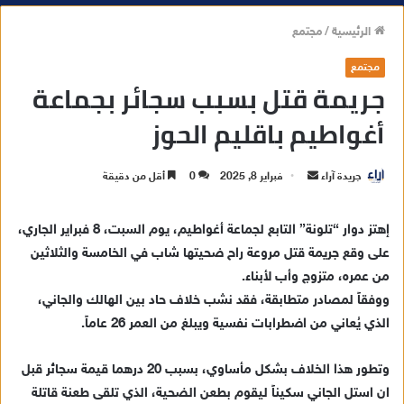
الرئيسية
/
مجتمع
مجتمع
جريمة قتل بسبب سجائر بجماعة
أغواطيم باقليم الحوز
جريدة آراء
أ
فبراير 8, 2025
0
أقل من دقيقة
ر
س
إهتز دوار “تلونة” التابع لجماعة أغواطيم، يوم السبت، 8 فبراير الجاري،
ل
على وقع جريمة قتل مروعة راح ضحيتها شاب في الخامسة والثلاثين
ب
من عمره، متزوج وأب لأبناء.
ر
ووفقاً لمصادر متطابقة، فقد نشب خلاف حاد بين الهالك والجاني،
ي
الذي يُعاني من اضطرابات نفسية ويبلغ من العمر 26 عاماً.
د
ا
وتطور هذا الخلاف بشكل مأساوي، بسبب 20 درهما قيمة سجائر قبل
إ
ان استل الجاني سكيناً ليقوم بطعن الضحية، الذي تلقى طعنة قاتلة
ل