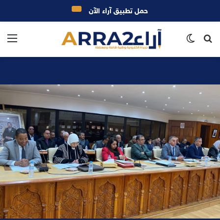
حمل تطبيق آراء الآن
بحث
الوضع
الق
عن
المظلم