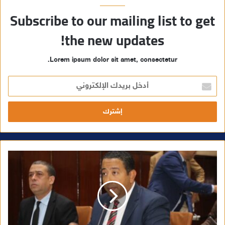
Subscribe to our mailing list to get
the new updates!
Lorem ipsum dolor sit amet, consectetur.
أ
د
خ
ل
ب
ر
ي
د
ك
ا
ل
إ
ل
ك
ت
ر
و
ن
ي