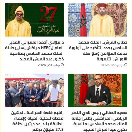
خطاب العرش.. الملك محمد
د.مولاي أحمد العمراني المدير
السادس يجدد التأكيد على أولوية
العام لHEEC مراكش يهنئ جلالة
خدمة المواطن ومواصلة
الملك محمد السادس بمناسبة
الأوراش التنموية
ذكرى عيد العرش المجيد
يوليو 29, 2026
يوليو 29, 2026
سعيد الدكالي رئيس نادي النصر
إقليم قلعة السراغنة.. تدشين
الرياضي المراكشي يهنئ جلالة
محطة لتحلية المياه وإعطاء
الملك محمد السادس بمناسبة
انطلاقة بناء إعداديتين بكلفة
ذكرى عيد العرش المجيد
27.3 مليون درهم