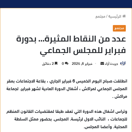
الرئيسية
/
مجتمع
مجتمع
عدد من النقاط المثيرة… بدورة
فبراير للمجلس الجماعي
جريدة آراء
أ
فبراير 6, 2025
0
2 دقائق
ر
س
انطلقت صباح اليوم الخميس 6 فبراير الجاري ، بقاعة الاجتماعات بمقر
ل
المجلس الجماعي لمراكش ، أشغال الدورة العادية لشهر فبراير. لجماعة
ب
مراكش .
ر
ي
وتراس اشغال هذه الدورة التي تعقد طبقا لمقتضيات القانون المنظم
د
للجماعات ، النائب الاول لرئيسة. المجلس. بحضور ممثل السلطة
ا
المحلية. وأعضا المجلس.
إ