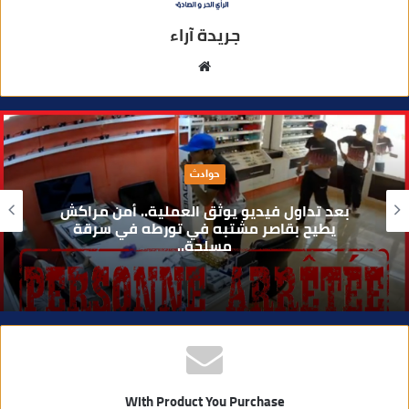
جريدة آراء
م
و
ق
ع
ا
حوادث
ل
و
بعد تداول فيديو يوثق العملية.. أمن مراكش
ي
يطيح بقاصر مشتبه في تورطه في سرقة
مسلحة..
ب
With Product You Purchase