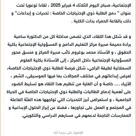
ي
الإجتماعية، صباح اليوم الثلاثاء 4 فبراير 2025 ، لقاءا توعويا تحت
د
عنوان ” دمج الطلبة ذوي الإحتياجات الخاصة : تحديات و إبداعات” و
ا
ذلك بالقاعة الحمراء بذات الكلية .
إ
ل
ك
و قد شكل هذا اللقاء، الذي تضمن مداخلة كل من الدكتورة سامية
ت
برادة حميمة مديرة مركز التعليم الدامج و المسؤولية الإجتماعية بكلية
ر
الحقوق ، و الأستاذ محمد بوغروم نائب مديرة المركز و منسق محور
و
المسؤولية الإجتماعية داخل المركز ، إلى الأستاذة بكلية العلوم
ن
السملالية لطيفة الراجي، شكل فرصة للطلبة ذوي الإحتياجات الخاصة،
ي
لعرض إبداعاتهم في مختلف المجالات بما فيها الموسيقى، الشعر ،
ا
الأزياء …. خاصة و أن الغاية من تنظيم هذا اللقاء هو تسليط الضوء
على أهمية إدماج الطالبات والطلبة ذوي الإحتياجات الخاصة في الحياة
الجامعية ، و استعراض أبرز التحديات التي تواجهها هذه الفئة الفاعلة
في المجتمع و العمل على تجاوزها ، فضلا عن إبراز الحلول الإبداعية و
الممارسات الناجحة لدعمهم في مسارهم الدراسي والتكويني.
للإشهار على جريدة آراء