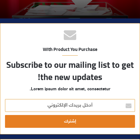
With Product You Purchase
Subscribe to our mailing list to get
the new updates!
Lorem ipsum dolor sit amet, consectetur.
أ
د
خ
ل
ب
ر
ي
د