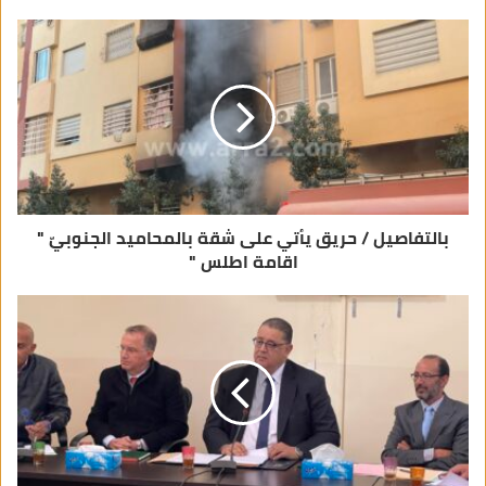
ك
ا
ل
إ
ل
ك
ت
ر
و
ن
ي
بالتفاصيل / حريق يأتي على شقة بالمحاميد الجنوبيّ "
اقامة اطلس "