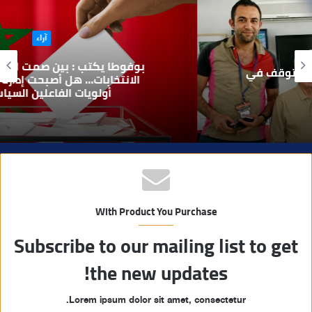
ع
ا
آراء
ل
و
بوفوطا يكتب : بين صمت الحكومة وسباق
ي
الانتخابات… هل أصبحت إدارة الأزمات خارج
أولويات الفاعلين السياسيين؟
ب
With Product You Purchase
Subscribe to our mailing list to get
the new updates!
Lorem ipsum dolor sit amet, consectetur.