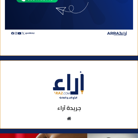
جريدة آراء
م
و
ق