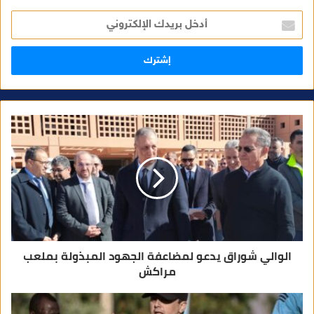
أ
د
خ
ل
ب
ر
ي
د
ك
ا
ل
إ
ل
ك
ت
ر
و
ن
ي
الوالي شوراق يدعو لمضاعفة الجهود المبذولة بملعب
مراكش