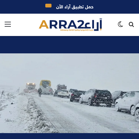
حمل تطبيق آراء الآن
بحث
الوضع
الق
عن
المظلم