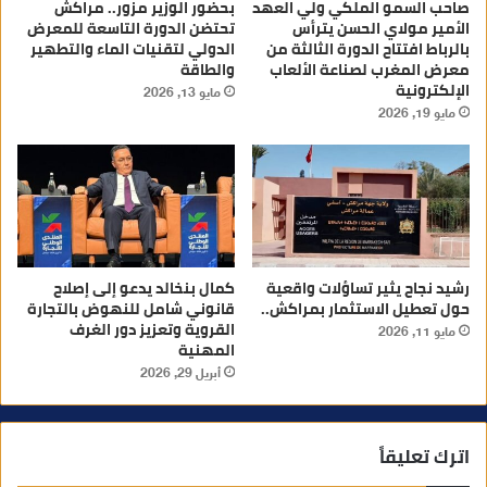
صاحب السمو الملكي ولي العهد
بحضور الوزير مزور.. مراكش
الأمير مولاي الحسن يترأس
تحتضن الدورة التاسعة للمعرض
بالرباط افتتاح الدورة الثالثة من
الدولي لتقنيات الماء والتطهير
معرض المغرب لصناعة الألعاب
والطاقة
الإلكترونية
مايو 13, 2026
مايو 19, 2026
رشيد نجاح يثير تساؤلات واقعية
كمال بنخالد يدعو إلى إصلاح
حول تعطيل الاستثمار بمراكش..
قانوني شامل للنهوض بالتجارة
القروية وتعزيز دور الغرف
مايو 11, 2026
المهنية
أبريل 29, 2026
اترك تعليقاً