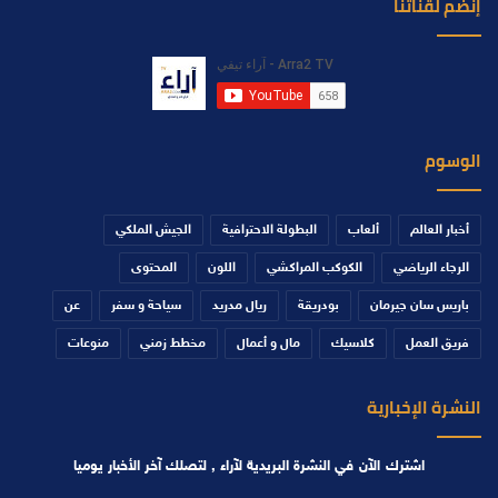
إنضم لقناتنا
الوسوم
أخبار العالم
ألعاب
البطولة الاحترافية
الجيش الملكي
الرجاء الرياضي
الكوكب المراكشي
اللون
المحتوى
باريس سان جيرمان
بودريقة
ريال مدريد
سياحة و سفر
عن
فريق العمل
كلاسيك
مال و أعمال
مخطط زمني
منوعات
النشرة الإخبارية
اشترك الآن في النشرة البريدية لآراء , لتصلك آخر الأخبار يوميا