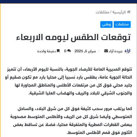
الرئيسية
/
مختلفات
مختلفات
وطني
توقعات الطقس ليومه الاربعاء
جريدة آراء
أ
فبراير 5, 2025
0
دقيقة واحدة
ر
س
تتوقع المديرية العامة للأرصاد الجوية، بالنسبة لليوم الأربعاء، أن تتميز
ل
الحالة الجوية عامة، بطقس بارد نسبيا إلى محليا بارد مع تكون صقيع أو
ب
جليد محلي فوق كل من مرتفعات الأطلس والمناطق المجاورة لها
ر
والجنوب الشرقي للبلاد والريف والهضاب العليا الشرقية.
ي
د
كما يرتقب مرور سحب كثيفة فوق كل من شرق البلاد، والساحل
ا
المتوسطي وأيضا شرق كل من الريف والأطلس المتوسط مصحوبة
إ
ببعض القطرات المطرية والمتفرقة محليا، فضلا عن تساقط بعض
ل
ك
الثلوج فوق قمم الأطلس المتوسط.