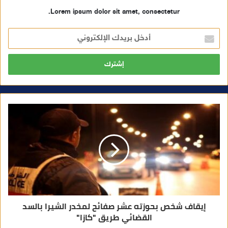
Lorem ipsum dolor sit amet, consectetur.
أ
د
خ
ل
ب
ر
ي
د
ك
ا
ل
إ
ل
ك
ت
ر
و
ن
ي
إيقاف شخص بحوزته عشر صفائح لمخدر الشيرا بالسد
القضائي طريق "كازا"