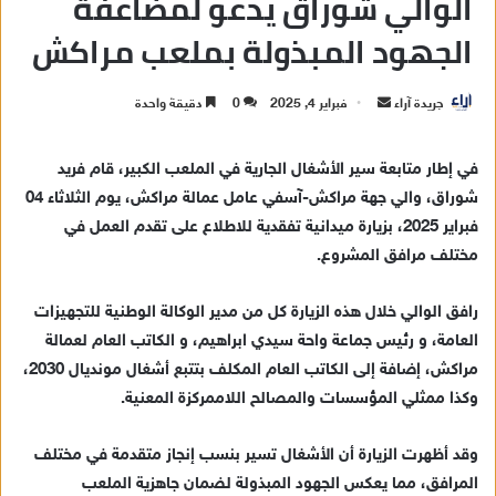
الوالي شوراق يدعو لمضاعفة
الجهود المبذولة بملعب مراكش
جريدة آراء
أ
فبراير 4, 2025
0
دقيقة واحدة
ر
س
في إطار متابعة سير الأشغال الجارية في الملعب الكبير، قام فريد
ل
شوراق، والي جهة مراكش-آسفي عامل عمالة مراكش، يوم الثلاثاء 04
ب
فبراير 2025، بزيارة ميدانية تفقدية للاطلاع على تقدم العمل في
ر
مختلف مرافق المشروع.
ي
د
رافق الوالي خلال هذه الزيارة كل من مدير الوكالة الوطنية للتجهيزات
ا
العامة، و رئيس جماعة واحة سيدي ابراهيم، و الكاتب العام لعمالة
إ
مراكش، إضافة إلى الكاتب العام المكلف بتتبع أشغال مونديال 2030،
ل
ك
وكذا ممثلي المؤسسات والمصالح اللاممركزة المعنية.
ت
ر
وقد أظهرت الزيارة أن الأشغال تسير بنسب إنجاز متقدمة في مختلف
و
المرافق، مما يعكس الجهود المبذولة لضمان جاهزية الملعب