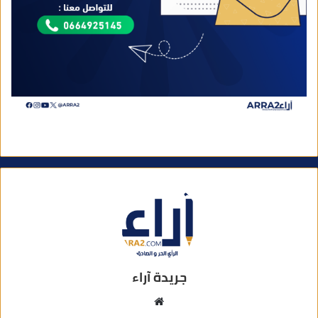
جريدة آراء
م