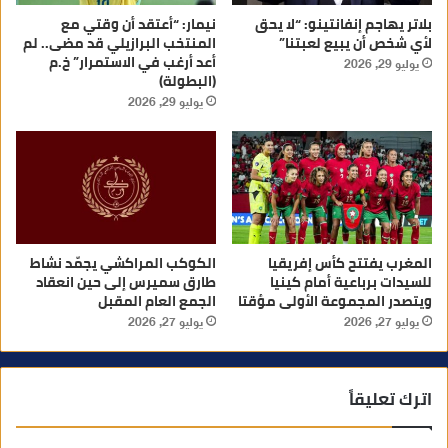
بلاتر يهاجم إنفانتينو: “لا يحق
نيمار: “أعتقد أن وقتي مع
لأي شخص أن يبيع لعبتنا”
المنتخب البرازيلي قد مضى.. لم
أعد أرغب في الاستمرار” خ.م
يوليو 29, 2026
(البطولة)
يوليو 29, 2026
المغرب يفتتح كأس إفريقيا
الكوكب المراكشي يجمّد نشاط
للسيدات برباعية أمام كينيا
طارق سميرس إلى حين انعقاد
ويتصدر المجموعة الأولى مؤقتا
الجمع العام المقبل
يوليو 27, 2026
يوليو 27, 2026
اترك تعليقاً