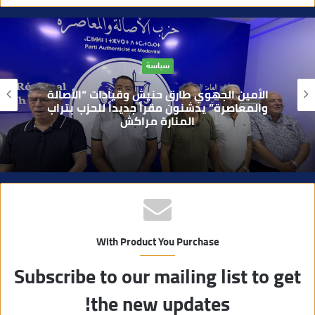
و
ق
ع
ا
حوادث
ل
و
بعد تداول فيديو يوثق العملية.. أمن مراكش
ي
يطيح بقاصر مشتبه في تورطه في سرقة
مسلحة..
ب
With Product You Purchase
Subscribe to our mailing list to get
the new updates!