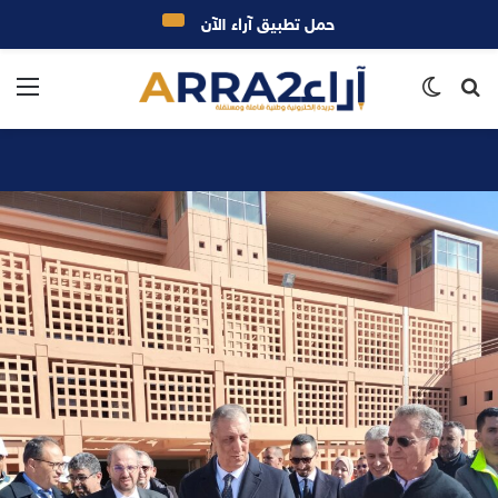
حمل تطبيق آراء الآن
بحث
الوضع
الق
عن
المظلم