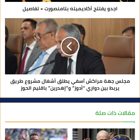
اجدو يفتتح أكاديميته بتامنصورت + تفاصيل
مجلس جهة مراكش آسفي يطلق أشغال مشروع طريق
يربط بين دواري “أدوز” و”إهدرين” باقليم الحوز
مقالات ذات صلة