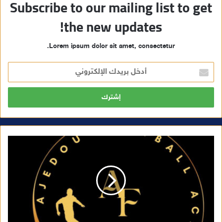
Subscribe to our mailing list to get
the new updates!
Lorem ipsum dolor sit amet, consectetur.
أ
د
خ
ل
ب
ر
ي
د
ك
ا
ل
إ
ل
ك
ت
ر
و
ن
ي