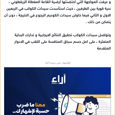
و عرفت المواجهة التي احتضنتها أرضية القاعة المغطاة الزرقطوني ،
إ
ندية قوية بين الطرفين ، حيث استأسدت سيدات الكوكب في الربعين
ل
ك
الاول و الثاني فيما حاولن سيدات الكوديم الرجوع في النتيجة ، دون أن
ت
يتمكن من ذلك .
ر
و
وتواصل سيدات الكوكب تحقيق النتائج الايجابية و تدارك البداية
ن
المتعثرة ، على امل حسم سباق المنافسة على اللقب في الادوار
ي
المتقدمة
ا
للإشهار على جريدة آراء