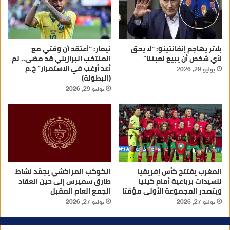
بلاتر يهاجم إنفانتينو: “لا يحق
نيمار: “أعتقد أن وقتي مع
لأي شخص أن يبيع لعبتنا”
المنتخب البرازيلي قد مضى.. لم
أعد أرغب في الاستمرار” خ.م
يوليو 29, 2026
(البطولة)
يوليو 29, 2026
المغرب يفتتح كأس إفريقيا
الكوكب المراكشي يجمّد نشاط
للسيدات برباعية أمام كينيا
طارق سميرس إلى حين انعقاد
ويتصدر المجموعة الأولى مؤقتا
الجمع العام المقبل
يوليو 27, 2026
يوليو 27, 2026