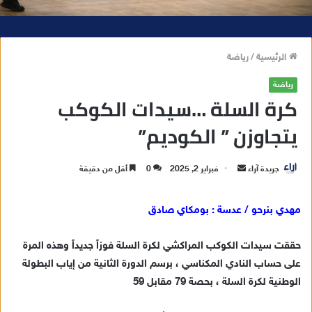
الرئيسية
/
رياضة
رياضة
كرة السلة …سيدات الكوكب
يتجاوزن ” الكوديم”
جريدة آراء
أ
فبراير 2, 2025
0
أقل من دقيقة
ر
س
مهدي بنرحو / عدسة : بومكاي صادق
ل
ب
حققت سيدات الكوكب المراكشي لكرة السلة فوزاً جديداً وهذه المرة
ر
على حساب النادي المكناسي ، برسم الدورة الثانية من إياب البطولة
ي
الوطنية لكرة السلة ، بحصة 79 مقابل 59
د
ا