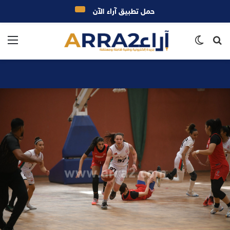
حمل تطبيق آراء الآن
بحث
الوضع
الق
عن
المظلم