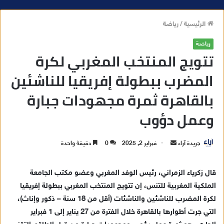
الرئيسية
/
رياضة
رياضة
تتويج المنتخب المغربي لكرة
المضرب ببطولة إفريقيا للناشئين
بالقاهرة ثمرة مجهودات جبارة
وعمل دؤوب
جريدة آراء
أ
فبراير 2, 2025
0
دقيقة واحدة
ر
س
قال زكرياء الزمراني، رئيس الوفد المغربي وعضو مكتب الجامعة
ل
الملكية المغربية للتنس، إن تتويج المنتخب المغربي ببطولة إفريقيا
ب
لكرة المضرب للناشئين والناشئات (أقل من 18 سنة – ذكور وإناث)،
ر
التي جرت أطوارها بالقاهرة خلال الفترة من 27 يناير إلى 1 فبراير
ي