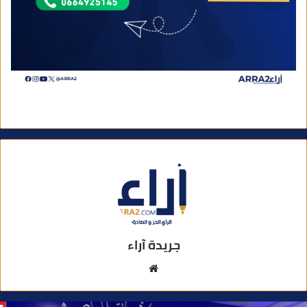
جريدة آراء
م
و
ق