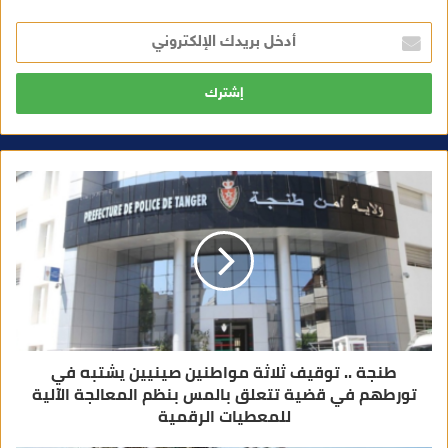
أ
د
خ
ل
ب
ر
ي
د
ك
ا
ل
إ
ل
ك
ت
ر
و
ن
ي
طنجة .. توقيف ثلاثة مواطنين صينيين يشتبه في
تورطهم في قضية تتعلق بالمس بنظم المعالجة الآلية
للمعطيات الرقمية