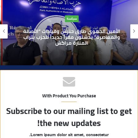
ع
ا
حوادث
ل
و
بعد تداول فيديو يوثق العملية.. أمن مراكش
ي
يطيح بقاصر مشتبه في تورطه في سرقة
مسلحة..
ب
With Product You Purchase
Subscribe to our mailing list to get
the new updates!
Lorem ipsum dolor sit amet, consectetur.