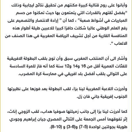
وأبانوا على روح قتالية كبيرة مكنتهم من تحقيق نتائج ايجابية وذلك
“بفضل ثقتهم بالقدرات التي يتمتعون بها حيث تمكنوا من حسم
المباريات في أشواط صعبة” ، كما أن ” إرادة الانتصار والتصميم على
رفع العلم الوطني عاليا شكلت حافزا كبيرا للاعبين طيلة أطوار هذه
المنافسة القارية من أجل تشريف الرياضة المغربية في هذا الصنف من
الالعاب “.
وأشار الى أن المنتخب المغربي سبق وأن توج بلقب البطولة الافريقية
للفئات العمرية أقل من 16 و14 و12 سنة كما أنه فاز للمرة السادسة
على التوالي بلقب أفضل بلد افريقي في ممارسة كرة المضرب.
وأحرزت اللاعبة المغربية لينا بزا، لقب البطولة بعد فوزها على نظيرتها
الجنوب إفريقية جاني فان زل.
كما أحرزت لينا بزا إلى جانب زميلتها صوفيا هداب، لقب الزوجي إناث،
إثر تفوقهما أمس الجمعة على الثنائي المصري جيان إبراهيم وجودي
طويلة بجولتين لواحدة (5-7) و(6-3) و (10-8).