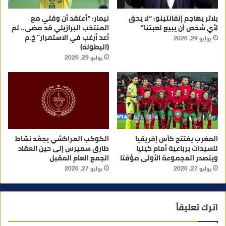
بلاتر يهاجم إنفانتينو: “لا يحق
نيمار: “أعتقد أن وقتي مع
لأي شخص أن يبيع لعبتنا”
المنتخب البرازيلي قد مضى.. لم
أعد أرغب في الاستمرار” خ.م
يوليو 29, 2026
(البطولة)
يوليو 29, 2026
المغرب يفتتح كأس إفريقيا
الكوكب المراكشي يجمّد نشاط
للسيدات برباعية أمام كينيا
طارق سميرس إلى حين انعقاد
ويتصدر المجموعة الأولى مؤقتا
الجمع العام المقبل
يوليو 27, 2026
يوليو 27, 2026
اترك تعليقاً