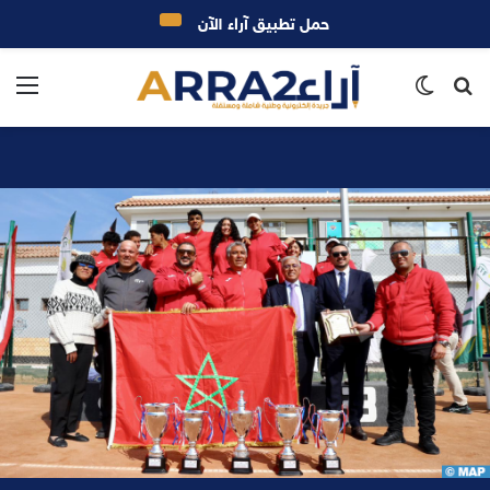
حمل تطبيق آراء الآن
بحث
الوضع
الق
عن
المظلم