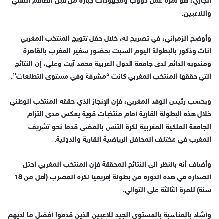
الجاري، هو ثمرة عمل دؤوب ومجهودات جبارة من قبل الطاقم التقني
د
واللاعبين.
ا
إ
وأوضح الزمراني، في تصريح له، خلال حفل تتويج المنتخب المغربي
ل
ك
إناث وذكور بالبطولة اليوم السبت بحضور سفير المغرب بالقاهرة
ت
ومندوبه الدائم لدى جامعة الدول العربية محمد آيت وعلي، إن النتائج
ر
التي حققها المنتخب المغربي كانت “مشرفة وفي مستوى التطلعات”.
و
ن
وبحسب رئيس الوفد المغربي، فإن الإنجاز الذي حققه المنتخب الوطني
ي
خلال هذه البطولة القارية أمام منتخبات قوية يعكس مدى التزام
ا
الجامعة الملكية المغربية لكرة التنس بالمضي قدما نحو تشريف
المغرب في مختلف المحافل الرياضية القارية والدولية.
وأضاف أنه بالنظر الى النتائج المحققة فإن المنتخب المغربي احتل
الصدارة في هذه الدورة من بطولة إفريقيا لكرة المضرب (أقل من 18
سنة) للمرة الثالثة على التوالي.
وأشاد بالمناسبة بالمستوى الجيد للاعبين الذين قدموا أفضل ما لديهم