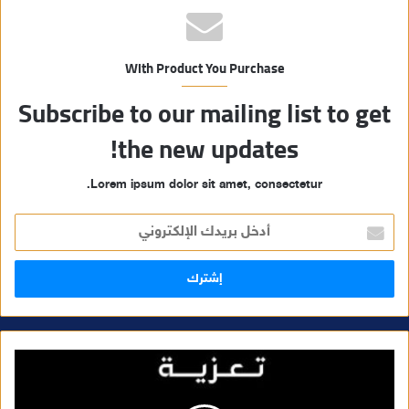
With Product You Purchase
Subscribe to our mailing list to get
the new updates!
Lorem ipsum dolor sit amet, consectetur.
أ
د
خ
ل
ب
ر
ي
د
ك
ا
ل
إ
ل