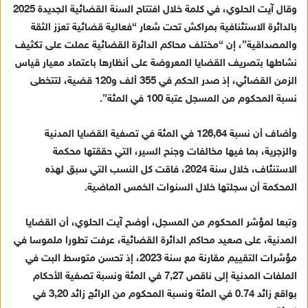
وقال آيت الحلوي، في كلمة خلال افتتاح السنة القضائية الجديدة 2025
ا
بالدائرة الاستئنافية بمراكش تحت شعار “فعالية قضائية تعزز الثقة
إ
والمصداقية”، إن “مختلف محاكم الدائرة القضائية عملت على تكثيف
ل
ك
نشاطها بتصريف القضايا المعروضة على أنظارها باعتماد معيار قياس
ت
الزمن القضائي، إذ صدر الحكم في 355 ألف و120 قضية، لتتخطى
ر
نسبة المحكوم من المسجل عتبة 100 في المئة”.
و
ن
وأضاف أن نسبة 126,64 في المئة في تصفية القضايا المدنية
ي
والزجرية، بما فيها مخالفات وجنح السير، التي حققتها محكمة
ا
الاستنئاف، خلال سنة 2024، فاقت كل النسب التي سبق لهذه
المحكمة أن سجلتها خلال السنوات الخمس الماضية.
وتبعا لمؤشر المحكوم من المسجل، أوضح آيت الحلوي، أن القضايا
المدنية، على صعيد محاكم الدائرة القضائية، عرفت تطورا ملموسا في
مؤشرات التقييم مقارنة مع سنة 2023، إذ تحسن متوسط البت في
الملفات المدنية إلى ناقص 7,27 في المئة ونسبة تصفية الأحكام
بواقع زائد 0.74 في المئة ونسبة المحكوم من الرائج زائد 3,20 في