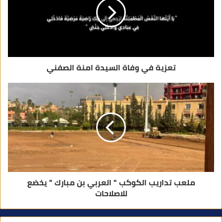
ك
ت
ر
و
ن
ي
تعزية في وفاة السيدة امنة الصفني
ملعب تداريب الكوكب " العربي بن مبارك " يخضع
للاصلاحات