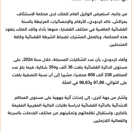
من جانبه، استعرض الوكيل العام للملك لدى محكمة الاستنئاف
بمراكش، خالد كردودي، الأرقام والإحصائيات المرتبطة بالسنة
القضائية الماضية في مختلف القضايا، منوها بأداء وكلاء الملك بنفوذ
هذه المحكمة، وبالعمل المشترك لضباط الشرطة القضائية وكافة
المتدخلين.
وأفاد كردودي، بأن عدد الشكايات المسجلة، خلال سنة 2024، على
مستوى الدائرة القضائية بلغت 36 ألف و354 شكاية، فيما بلغ عدد
المحاضر 238 ألف 858 محضرا، مشيرا إلى أن نسبة التصفية بلغت
على التوالي، 97,89 و99,83 في المئة.
وأشار من جهة أخرى، إلى إحداث آلية جهوية على مستوى المحاكم
الابتدائية بالدائرة القضائية لدراسة طلبات الجالية المغربية المقيمة
بالخارج، واستقبال تظلماتهم وتمكينهم من مختلف الخدمات بالسرعة
والفعالية اللازمتين.