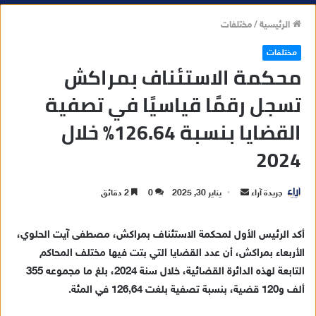
الرئيسية
/
مختلفات
مختلفات
محكمة الاستئناف بمراكش
تسجل رقمًا قياسيًا في تصفية
القضايا بنسبة 126.64% خلال
2024
جريدة آراء
أ
يناير 30, 2025
0
2 دقائق
ر
س
أكد الرئيس الأول لمحكمة الاستئناف بمراكش، مصطفى آيت الحلوي،
ل
الأربعاء بمراكش، أن عدد القضايا التي بتت فيها مختلف المحاكم
ب
التابعة لهذه الدائرة القضائية، خلال سنة 2024، بلغ ما مجموعه 355
ر
ألف و120 قضية، بنسبة تصفية بلغت 126,64 في المئة.
ي
د