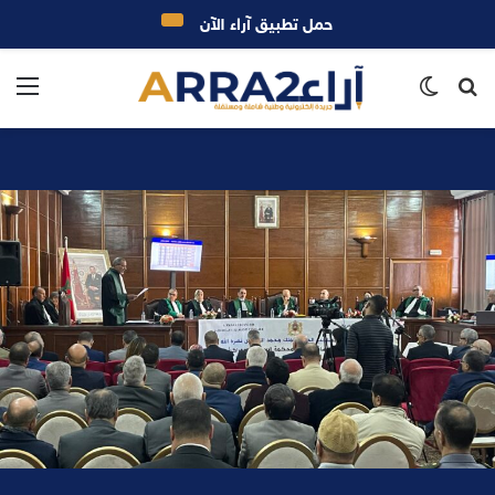
حمل تطبيق آراء الآن
بحث
الوضع
الق
عن
المظلم