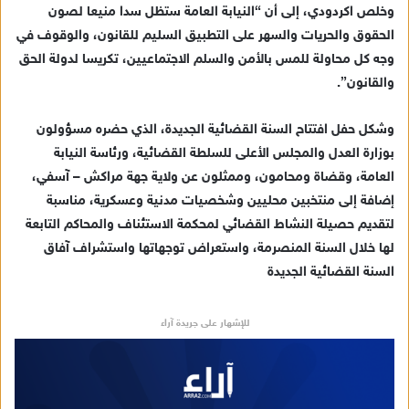
وخلص اكردودي، إلى أن “النيابة العامة ستظل سدا منيعا لصون
الحقوق والحريات والسهر على التطبيق السليم للقانون، والوقوف في
وجه كل محاولة للمس بالأمن والسلم الاجتماعيين، تكريسا لدولة الحق
والقانون”.
وشكل حفل افتتاح السنة القضائية الجديدة، الذي حضره مسؤولون
بوزارة العدل والمجلس الأعلى للسلطة القضائية، ورئاسة النيابة
العامة، وقضاة ومحامون، وممثلون عن ولاية جهة مراكش – آسفي،
إضافة إلى منتخبين محليين وشخصيات مدنية وعسكرية، مناسبة
لتقديم حصيلة النشاط القضائي لمحكمة الاستئناف والمحاكم التابعة
لها خلال السنة المنصرمة، واستعراض توجهاتها واستشراف آفاق
السنة القضائية الجديدة
للإشهار على جريدة آراء