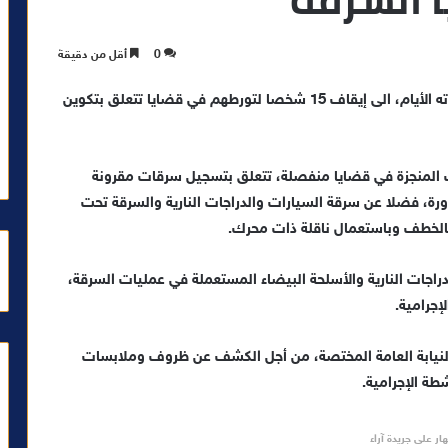
0
أقل من دقيقة
قادت العمليات الأمنية التي باشرتها ولاية أمن وجدة، هاته الأيام، الى إيقاف 15 شخصا لتورطهم في قضايا تتعلق بتكوين
ت المنجزة في قضايا منفصلة، تتعلق بتسجيل سرقات مقرونة
رة، فضلا عن سرقة السيارات والدراجات النارية والسرقة تحت
 بالخطف وباستعمال ناقلة ذات محرك.
ات النارية والأسلحة البيضاء المستعملة في عمليات السرقة،
إجرامية.
نيابة العامة المختصة، من أجل الكشف عن ظروف وملابسات
طة الإجرامية.
ار على جريدة آراء