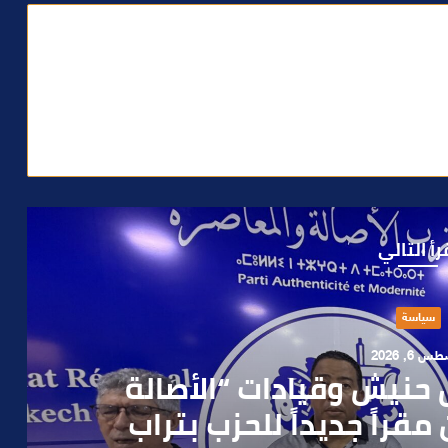
رأ التالي
حوادث
 4, 2026
العملية.. أمن مراكش يطيح
رطه في سرقة مسلحة..