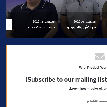
أغسطس 1, 2026
أغسطس 6, 2026
أغسطس 6, 2026
لا 1.. حلم عالمي توقف في المنعرج الأخير؟
بوفوطا يكتب : بين صمت الحكومة وسباق الانتخابات… هل أصبحت إدارة الأزمات خارج أولويات الفاعلين السياسيين؟
رشيد نجاح يدق ناقوس الخطر بشأن تعثر الملفات الاستثمارية بمراكش ويدعو إلى تسريع المساطر الإدارية..
With Product You
Subscribe to our mailing lis
Lorem ipsum dolor sit am