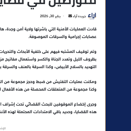
أ
جريدة آراء
يناير 30, 2025
ر
س
عصابات إجرامية والسرقات الموصوفة.
ل
ب
ر
وتم توقيف المشتبه فيهم على خلفية الأبحاث والتحريا
ي
بظروف الليل وتعدد الجناة والكسر واستعمال مفاتيح مزو
د
التهديد بالسلاح الأبيض، وكذا السرقة بالعنف والسرقة
ا
إ
ومكنت عمليات التفتيش من ضبط وحجز مجموعة من الدراج
ل
وكذا مجموعة من المتعلقات المحصلة من هذه الأفعال ال
ك
ت
وجرى إخضاع الموقوفين للبحث القضائي تحت إشراف ال
ر
هذه القضايا، وحديد باقي الامتدادات المحتملة لهذه الأنش
و
ن
ي
للإشه