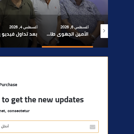
 6, 2026
أغسطس 4, 2026
أغسطس 4, 2026
الأمين الجهوي طارق حنيش وقيادات “الأصالة والمعاصرة” يدشنون مقراً جديداً للحزب بتراب المنارة مراكش
بعد تداول فيديو يوثق العملية.. أمن مراكش يطيح بقاصر مشتبه في تورطه في سرقة مسلحة..
مراكش والفورمو
 Purchase
t to get the new updates!
et, consectetur.
أ
د
خ