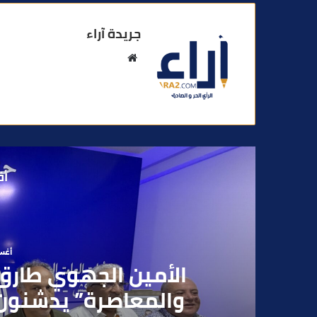
جريدة آراء
م
و
ق
ع
ا
ل
و
أق
ي
ب
أغسطس
بعد تداول فيديو يوثق 
بقاصر مشتبه في تو