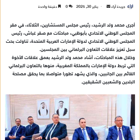
جريدة آراء
أ
يناير 30, 2025
0
دقيقة واحدة
ر
س
أجرى محمد ولد الرشيد، رئيس مجلس المستشارين، الثلاثاء، في مقر
ل
المجلس الوطني الاتحادي بأبوظبي، مباحثات مع صقر غباش، رئيس
ب
المجلس الوطني الاتحادي لدولة الإمارات العربية المتحدة، تناولت بحث
ر
سبل تعزيز علاقات التعاون البرلماني بين المجلسين.
ي
وخلال هذه المباحثات، أشاد محمد ولد الرشيد بعمق علاقات الأخوة
د
التي تربط دولة الإمارات بالمملكة المغربية، منوها بالتعاون البرلماني
ا
القائم بين الجانبين، والذي يشهد تطورا متواصلا بما يحقق مصلحة
إ
ل
البلدين والشعبين الشقيقين.
ك
ت
ر
و
ن
ي
ا