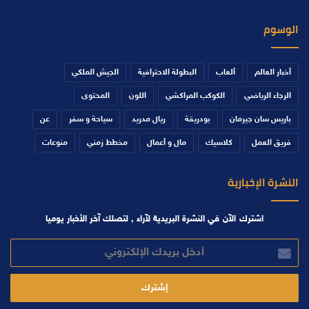
الوسوم
أخبار العالم
ألعاب
البطولة الاحترافية
الجيش الملكي
الرجاء الرياضي
الكوكب المراكشي
اللون
المحتوى
باريس سان جيرمان
بودريقة
ريال مدريد
سياحة و سفر
عن
فريق العمل
كلاسيك
مال و أعمال
مخطط زمني
منوعات
النشرة الإخبارية
اشترك الآن في النشرة البريدية لآراء , لتصلك آخر الأخبار يوميا
أدخل
بريدك
الإلكتروني