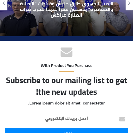
الأمين الجهوي طارق حنيش وقيادات “الأصالة
ي
والمعاصرة” يدشنون مقراً جديداً للحزب بتراب
المنارة مراكش
ب
With Product You Purchase
Subscribe to our mailing list to get
the new updates!
Lorem ipsum dolor sit amet, consectetur.
أ
د
خ
ل