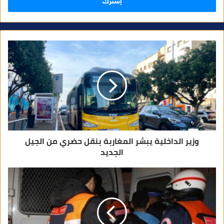
ب
ر
ي
د
ك
ا
ل
إ
ل
ك
ت
ر
و
ن
ي
وزير الداخلية يبشر المغاربة بنقل حضري من الجيل
الجديد