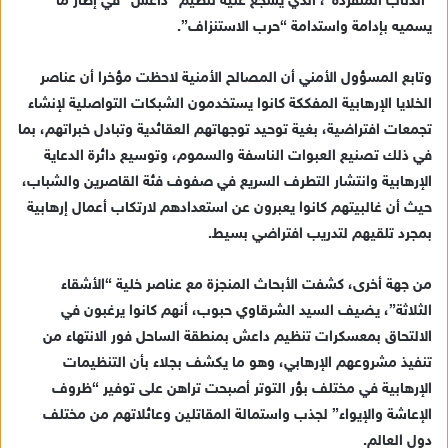
“الذئاب المنفردة”، الذي يشجع عليه تنظيم “داعش” في إطار ما
يسميه بإدامة واستدامة “حرب الاستنزاف”.
وتابع المسؤول الأمني أن المصالح الأمنية لاحظت مؤخرا أن عناصر
الخلايا الإرهابية المفككة كانوا يستخدمون الشبكات التواصلية لإنشاء
تجمعات افتراضية، بغية توحيد توجهاتهم العقائدية وتبادل خبراتهم، بما
في ذلك تصنيع العبوات الناسفة والسموم، وتوسيع دائرة الدعاية
الإرهابية وانتشار التطرف السريع في صفوف فئة القاصرين والشباب،
حيث أن غالبيتهم كانوا يعبرون عن استعدادهم لارتكاب أعمال إرهابية
بمجرد تلقيهم لتدريب افتراضي بسيط.
من جهة أخرى، كشفت الأبحاث المنجزة مع عناصر خلية “الأشقاء
الثلاثة”، يضيف السيد الشرقاوي حبوب، أنهم كانوا يرغبون في
الالتحاق بمعسكرات تنظيم داعش بمنطقة الساحل فور الانتهاء من
تنفيذ مشروعهم الإرهابي، وهو ما يكشف بجلاء بأن التنظيمات
الإرهابية في مختلف بؤر التوتر أصبحت تراهن على توفير “ظروف
الإعاشة والإيواء” لجذب واستمالة المقاتلين وعائلاتهم من مختلف
دول العالم.