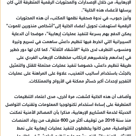
الإرهابية، من خلال الإصدارات والمحتويات الرقمية المتطرفة التي كان
ا
يرسلها لأعضاء هذه الخلية”.
إ
ل
وأبرز حبوب، في ندوة صحفية نظمها المكتب، أن هذه المحتويات
ك
الرقمية استهدفت تحويل أعضاء الخلية إلى”أشخاص منذورين للموت”
ت
يمكن الدفع بهم بسرعة لتنفيذ عمليات إرهابية”، موضحا أن الدعاية
ر
السيبرانية التي انخرط فيها تنظيم داعش ساهمت في تسريع وتيرة
و
ومنسوب التطرف لدى خلية “الأشقاء الثلاثة”. كما كان لها دور خطير
ن
في إعدادهم وتحضيرهم لارتكاب مخططات الإرهاب الفردي على
ي
طريقة تنظيم داعش، خصوصا تنفيذ عمليات محتملة للقتل والتمثيل
ا
بالجثث باستخدام أساليب التعذيب، علاوة على المراهنة على عمليات
التفجير لإحداث أكبر خسائر ممكنة في الأرواح والممتلكات.
وأضاف أن هذه الخلية كشفت، مرة أخرى، مدى اعتماد التنظيمات
المتطرفة على إساءة استخدام تكنولوجيا المعلومات وتقنيات التواصل
الحديثة لخدمة المشاريع الإرهابية، مذكرا بأن المصالح الأمنية تمكنت
منذ سنة 2016 من توقيف أكثر من 600 متطرف من رواد المنصات
التواصلية، ممن كانوا يخططون لتنفيذ عمليات إرهابية على نمط