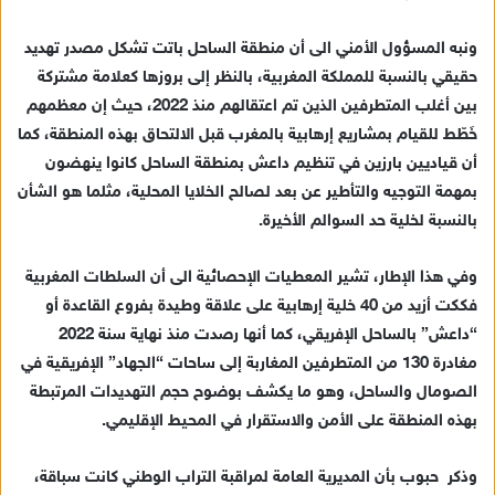
ونبه المسؤول الأمني الى أن منطقة الساحل باتت تشكل مصدر تهديد
حقيقي بالنسبة للمملكة المغربية، بالنظر إلى بروزها كعلامة مشتركة
بين أغلب المتطرفين الذين تم اعتقالهم منذ 2022، حيث إن معظمهم
خَطّط للقيام بمشاريع إرهابية بالمغرب قبل الالتحاق بهذه المنطقة، كما
أن قياديين بارزين في تنظيم داعش بمنطقة الساحل كانوا ينهضون
بمهمة التوجيه والتأطير عن بعد لصالح الخلايا المحلية، مثلما هو الشأن
بالنسبة لخلية حد السوالم الأخيرة.
وفي هذا الإطار، تشير المعطيات الإحصائية الى أن السلطات المغربية
فككت أزيد من 40 خلية إرهابية على علاقة وطيدة بفروع القاعدة أو
“داعش” بالساحل الإفريقي، كما أنها رصدت منذ نهاية سنة 2022
مغادرة 130 من المتطرفين المغاربة إلى ساحات “الجهاد” الإفريقية في
الصومال والساحل، وهو ما يكشف بوضوح حجم التهديدات المرتبطة
بهذه المنطقة على الأمن والاستقرار في المحيط الإقليمي.
وذكر حبوب بأن المديرية العامة لمراقبة التراب الوطني كانت سباقة،