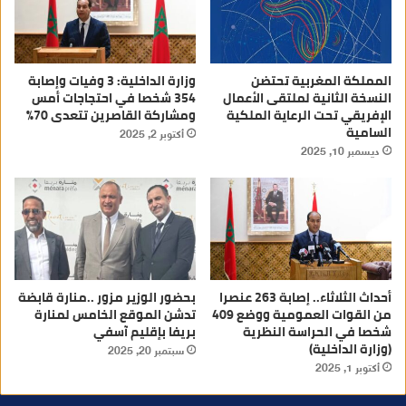
المملكة المغربية تحتضن
وزارة الداخلية: 3 وفيات وإصابة
النسخة الثانية لملتقى الأعمال
354 شخصا في احتجاجات أمس
الإفريقي تحت الرعاية الملكية
ومشاركة القاصرين تتعدى 70%
السامية
أكتوبر 2, 2025
ديسمبر 10, 2025
‎أحداث الثلاثاء.. إصابة 263 عنصرا
بحضور الوزير مزور ..منارة قابضة
من القوات العمومية ووضع 409
تدشن الموقع الخامس لمنارة
شخصا في الحراسة النظرية
بريفا بإقليم آسفي
(وزارة الداخلية)
سبتمبر 20, 2025
أكتوبر 1, 2025