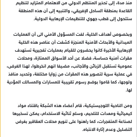
منذ مدة، إلى تحذير المنتظم الدولي من الاهتمام المتزايد لتنظيم
القاعدة بمنطقة الساحل الإفريقي، والتنبيه إلى أن هذه المنطقة
ستتحول إلى قطب جهوي للتنظيمات الإرهابية الدولية.
وبخصوص أهداف الخلية، لفت المسؤول الأمني الى أن العمليات
الميدانية والأبحاث الأمنية المنجزة كشفت أن عناصر هذه الخلية
الإرهابية الأخيرة كانوا يحضرون للقيام بعمليات تفجيرية تستهدف
مقرات أمنية حساسة، فضلا عن أحد الأسواق الممتازة، ومحلات
عمومية تستقبل الزبائن والأجانب، مضيفا انهم انخرطوا، لهذا الغرض،
في عملية سرية لتصوير هذه المقرات من زوايا مختلفة، وتحديد منافذ
ولوجها، كما قاموا بوضع رسوم تقريبية للمسارات والمسالك المؤدية
لها.
ومن الناحية اللوجيستيكية، قام أعضاء هذه الشبكة باقتناء مواد
كيميائية ومعدات للتلحيم، وسلع ثنائية الاستخدام، يمكن تسخيرها
لصناعة المتفجرات، كما راهنوا على تنويع محلات العقاقير بغرض
التضليل وعدم إثارة الانتباه.