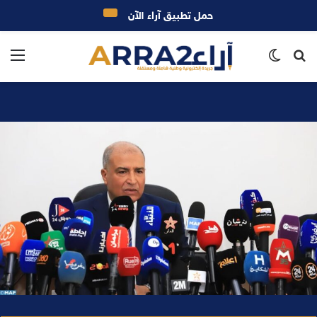
حمل تطبيق آراء الآن
بحث
الوضع
الق
عن
المظلم