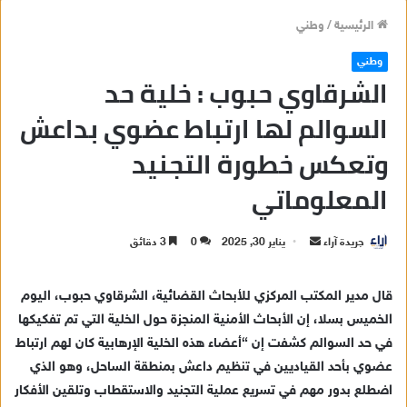
الرئيسية
/
وطني
وطني
الشرقاوي حبوب : خلية حد
السوالم لها ارتباط عضوي بداعش
وتعكس خطورة التجنيد
المعلوماتي
جريدة آراء
أ
يناير 30, 2025
0
3 دقائق
ر
س
قال مدير المكتب المركزي للأبحاث القضائية، الشرقاوي حبوب، اليوم
ل
الخميس بسلا، إن الأبحاث الأمنية المنجزة حول الخلية التي تم تفكيكها
ب
في حد السوالم كشفت إن “أعضاء هذه الخلية الإرهابية كان لهم ارتباط
ر
عضوي بأحد القياديين في تنظيم داعش بمنطقة الساحل، وهو الذي
ي
اضطلع بدور مهم في تسريع عملية التجنيد والاستقطاب وتلقين الأفكار
د