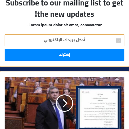
Subscribe to our mailing list to get
the new updates!
Lorem ipsum dolor sit amet, consectetur.
أ
د
خ
ل
ب
ر
ي
د
ك
ا
ل
إ
ل
ك
ت
ر
و
ن
ي